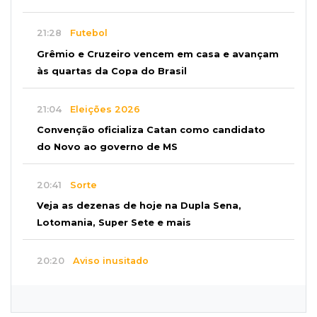
21:28
Futebol
Grêmio e Cruzeiro vencem em casa e avançam
às quartas da Copa do Brasil
21:04
Eleições 2026
Convenção oficializa Catan como candidato
do Novo ao governo de MS
20:41
Sorte
Veja as dezenas de hoje na Dupla Sena,
Lotomania, Super Sete e mais
20:20
Aviso inusitado
Com 11 gatos, morador pede fim do abandono
dos pets em frente de casa