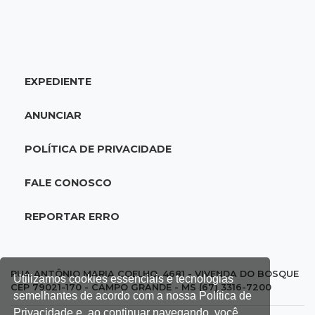
18:41
Ideb
Ensino Médio melhora nas maiores cidades do
Estado, mas aprendizagem recua
EXPEDIENTE
18:24
Balanço
Boletim mostra que julho teve chuva irregular
ANUNCIAR
e déficit em grande parte de MS
POLÍTICA DE PRIVACIDADE
18:02
Ideb
Ensino Fundamental melhora em Campo
FALE CONOSCO
Grande, Dourados e Corumbá
REPORTAR ERRO
17:51
Arsenal Oculto
Preso em operação da PF no ano passado
volta a ser alvo por comércio de armas
RUA ANTÔNIO MARIA COELHO, 4681 - VIVENDA DO BOSQUE
Utilizamos cookies essenciais e tecnologias
CEP 79021-170 - CAMPO GRANDE - MS (67) 3316-7200
semelhantes de acordo com a nossa Política de
17:42
Bonito
Privacidade e, ao continuar navegando, você