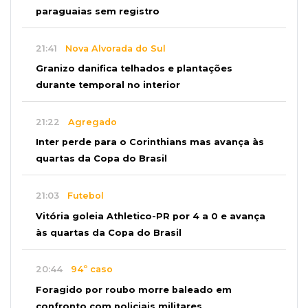
paraguaias sem registro
21:41
Nova Alvorada do Sul
Granizo danifica telhados e plantações
durante temporal no interior
21:22
Agregado
Inter perde para o Corinthians mas avança às
quartas da Copa do Brasil
21:03
Futebol
Vitória goleia Athletico-PR por 4 a 0 e avança
às quartas da Copa do Brasil
20:44
94º caso
Foragido por roubo morre baleado em
confronto com policiais militares