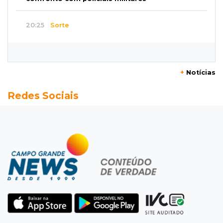
20:25
Sorte
Veja as dezenas de hoje na Mega-Sena, Quina,
Timemania e mais
+
Notícias
20:06
Balcão de empregos
Redes Sociais
Semana termina com 913 vagas de trabalho
abertas em 114 funções
19:47
Festival do Sobá
Em visita à Feira Central, Riedel volta a
prometer apoio para revitalização
19:28
Contravenção penal
STF suspende julgamento que pode definir
futuro do jogo do bicho no País