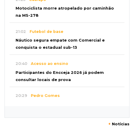
Motociclista morre atropelado por caminhão
na MS-278
21:02
Futebol de base
Náutico segura empate com Comercial e
conquista o estadual sub-13
20:40
Acesso ao ensino
Participantes do Encceja 2026 já podem
consultar locais de prova
20:29
Pedro Gomes
Jovem morre baleado e suspeita envolve
disputa entre facções rivais
+
Notícias
20:01
Futebol feminino