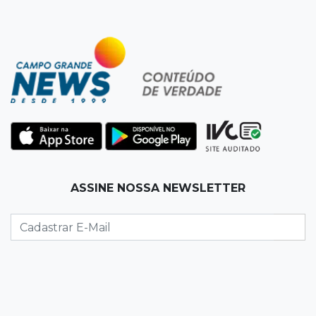
12:55
Ventania
Árvore cai, bloqueia avenida e deixa comércio
sem energia em Campo Grande
12:34
"Foi mal"
Mulher em situação de rua coloca fogo em
terreno e causa incêndio no Santo Amaro
12:10
Direito
ASSINE NOSSA NEWSLETTER
Inteligência Artificial avança na advocacia e
encurta tarefas administrativas
12:08
Decisão judicial
Justiça manda tirar canil e proíbe treino do
Choque ao lado de condomínio