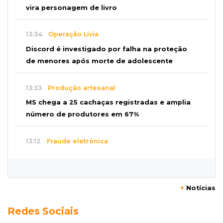
vira personagem de livro
13:34
Operação Lívia
Discord é investigado por falha na proteção
de menores após morte de adolescente
13:33
Produção artesanal
MS chega a 25 cachaças registradas e amplia
número de produtores em 67%
13:12
Fraude eletrônica
Idoso tem R$ 39,7 mil retirados da conta em
três transferências misteriosas
+
Notícias
13:00
Artigos
Redes Sociais
O crescimento descontrolado das big techs