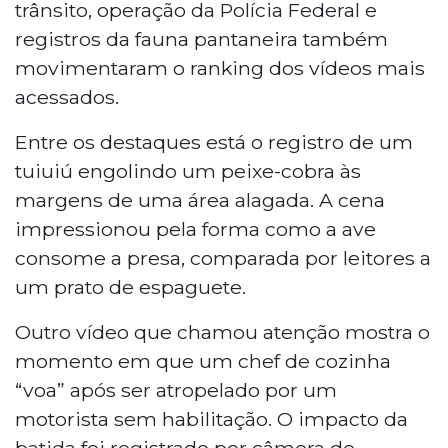
mais assistido da semana na TV News. A
trânsito, operação da Polícia Federal e
lista inclui ainda um tuiuiú engolindo um
registros da fauna pantaneira também
peixe-cobra, um chef atropelado por
movimentaram o ranking dos vídeos mais
motorista sem habilitação, uma operação
acessados.
da Polícia Federal com prisão e uma briga
entre motoristas na BR-163.
Entre os destaques está o registro de um
tuiuiú engolindo um peixe-cobra às
margens de uma área alagada. A cena
impressionou pela forma como a ave
consome a presa, comparada por leitores a
um prato de espaguete.
Outro vídeo que chamou atenção mostra o
momento em que um chef de cozinha
“voa” após ser atropelado por um
motorista sem habilitação. O impacto da
batida foi registrado por câmera de