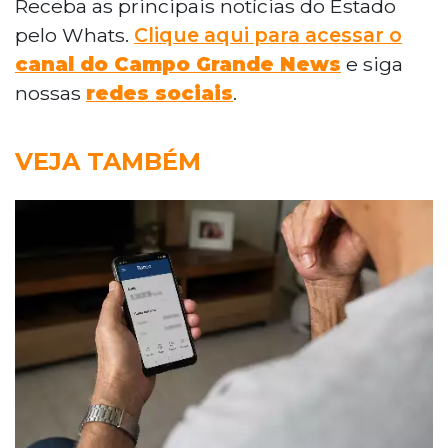
Receba as principais notícias do Estado
pelo Whats.
Clique aqui para acessar o
canal do Campo Grande News
e siga
nossas
redes sociais
.
VEJA TAMBÉM