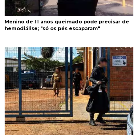
Menino de 11 anos queimado pode precisar de
hemodiálise; "só os pés escaparam"