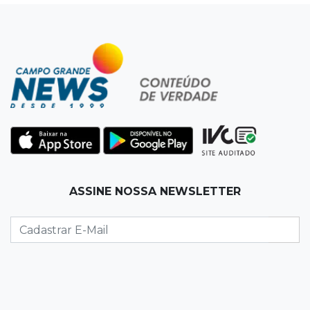
12:26
Clima
Defesa Civil descarta cenário extremo com
chegada de ciclone
12:12
Natureza
Ovos de arara-azul marcam início da
temporada reprodutiva no Pantanal
12:06
Aquidauana
ASSINE NOSSA NEWSLETTER
Após apagão, comerciantes contabilizam
prejuízos e buscam ressarcimento
11:55
Meio ambiente
Engenheiro do Pantanal: tatu-canastra pode
ganhar dia oficial em MS