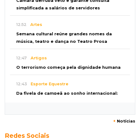
Câmara derruba veto e garante consulta
simplificada a salários de servidores
12:52
Artes
Semana cultural reúne grandes nomes da
música, teatro e dança no Teatro Prosa
12:47
Artigos
O terrorismo começa pela dignidade humana
12:43
Esporte Equestre
Da fivela de campeã ao sonho internacional:
amazona de MS quer chegar ao Texas
12:32
Máquinas de Areia
+
Notícias
Empresário investigado em 2023 volta a ser
Redes Sociais
alvo por R$ 100 milhões em contratos