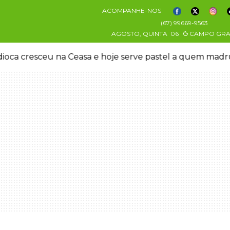
ACOMPANHE-NOS
(67) 99669-9563
AGOSTO, QUINTA
06
CAMPO GR
oca cresceu na Ceasa e hoje serve pastel a quem mad