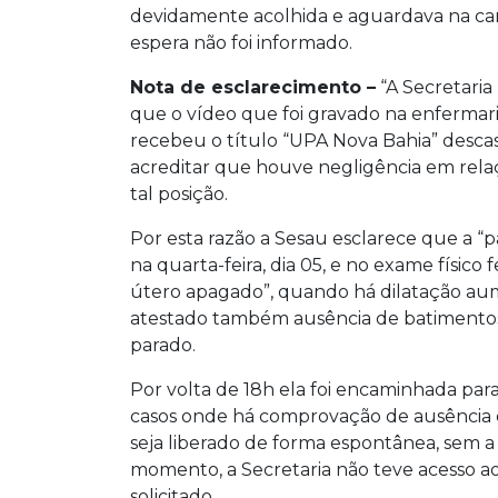
devidamente acolhida e aguardava na c
espera não foi informado.
Nota de esclarecimento –
“A Secretaria
que o vídeo que foi gravado na enfermar
recebeu o título “UPA Nova Bahia” descas
acreditar que houve negligência em relaç
tal posição.
Por esta razão a Sesau esclarece que a 
na quarta-feira, dia 05, e no exame físico
útero apagado”, quando há dilatação aum
atestado também ausência de batimentos c
parado.
Por volta de 18h ela foi encaminhada par
casos onde há comprovação de ausência d
seja liberado de forma espontânea, sem a
momento, a Secretaria não teve acesso ao
solicitado.