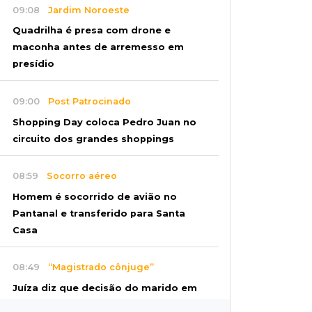
09:08
Jardim Noroeste
Quadrilha é presa com drone e
maconha antes de arremesso em
presídio
09:00
Post Patrocinado
Shopping Day coloca Pedro Juan no
circuito dos grandes shoppings
08:59
Socorro aéreo
Homem é socorrido de avião no
Pantanal e transferido para Santa
Casa
08:49
“Magistrado cônjuge”
Juíza diz que decisão do marido em
fase anterior não anula Operação