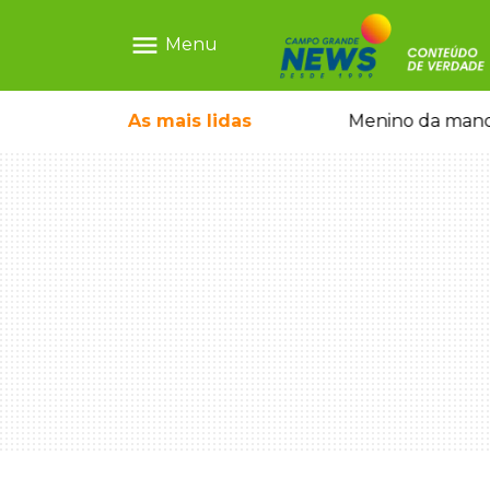
menu
Menu
ãe que não reconhece o filho queimado
As mais
lidas
Menino da mandi