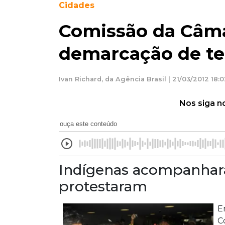
Cidades
Comissão da Câma
demarcação de te
Ivan Richard, da Agência Brasil | 21/03/2012 18:
Nos siga n
ouça este conteúdo
Indígenas acompanhara
protestaram
E
C