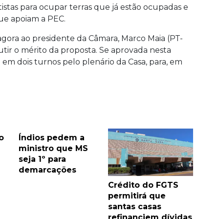
istas para ocupar terras que já estão ocupadas e
ue apoiam a PEC.
agora ao presidente da Câmara, Marco Maia (PT-
cutir o mérito da proposta. Se aprovada nesta
 em dois turnos pelo plenário da Casa, para, em
o
Índios pedem a
ministro que MS
seja 1º para
demarcações
Crédito do FGTS
permitirá que
santas casas
refinanciem dívidas