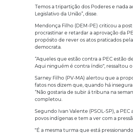
Temos a tripartição dos Poderes e nada 
Legislativo da União”, disse.
Mendonça Filho (DEM-PE) criticou a postur
procrastinar e retardar a aprovação da P
propósito de rever os atos praticados pela
democrata.
“Aqueles que estão contra a PEC estão de
Aqui ninguém é contra índio", ressaltou 
Sarney Filho (PV-MA) alertou que a propo
fatos nos dizem que, quando há inseguranç
“Não gostaria de subir á tribuna na sema
completou.
Segundo Ivan Valente (PSOL-SP), a PEC a
povos indígenas e tem a ver com a pressã
"É a mesma turma que está pressionando p