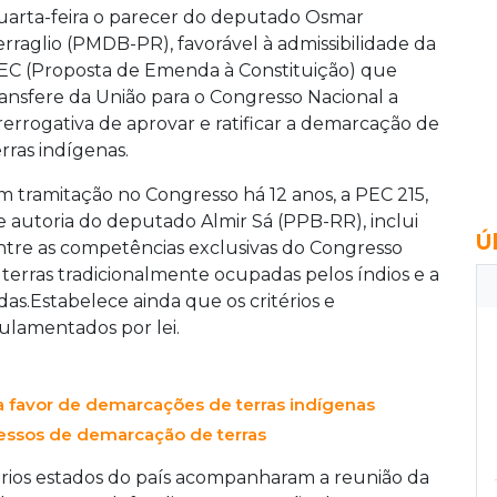
uarta-feira o parecer do deputado Osmar
erraglio (PMDB-PR), favorável à admissibilidade da
EC (Proposta de Emenda à Constituição) que
ransfere da União para o Congresso Nacional a
rerrogativa de aprovar e ratificar a demarcação de
erras indígenas.
m tramitação no Congresso há 12 anos, a PEC 215,
e autoria do deputado Almir Sá (PPB-RR), inclui
Ú
ntre as competências exclusivas do Congresso
erras tradicionalmente ocupadas pelos índios e a
as.Estabelece ainda que os critérios e
lamentados por lei.
a favor de demarcações de terras indígenas
ocessos de demarcação de terras
ários estados do país acompanharam a reunião da