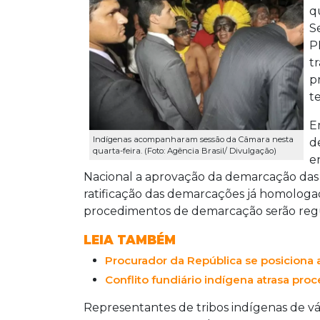
q
S
P
t
p
t
E
Indígenas acompanharam sessão da Câmara nesta
d
quarta-feira. (Foto: Agência Brasil/ Divulgação)
e
Nacional a aprovação da demarcação das t
ratificação das demarcações já homologad
procedimentos de demarcação serão regu
LEIA TAMBÉM
Procurador da República se posiciona 
Conflito fundiário indígena atrasa pr
Representantes de tribos indígenas de v