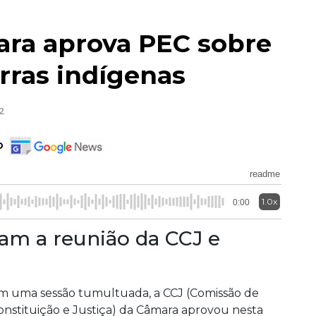
ra aprova PEC sobre
rras indígenas
02
o
readme
1.0x
0:00
m a reunião da CCJ e
m uma sessão tumultuada, a CCJ (Comissão de
onstituição e Justiça) da Câmara aprovou nesta