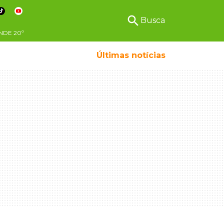
search
Busca
NDE
20º
Últimas notícias