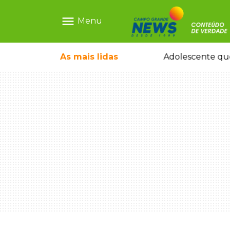
menu
Menu
pode ganhar dia oficial em MS
As mais
lidas
Adolescente que