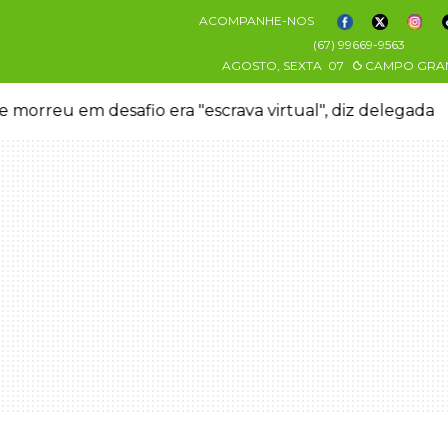
ACOMPANHE-NOS
(67) 99669-9563
AGOSTO, SEXTA
07
CAMPO GRA
 morreu em desafio era "escrava virtual", diz delegada