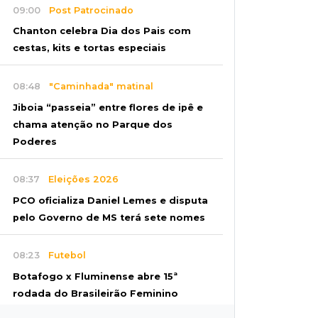
09:00
Post Patrocinado
Chanton celebra Dia dos Pais com
cestas, kits e tortas especiais
08:48
"Caminhada" matinal
Jiboia “passeia” entre flores de ipê e
chama atenção no Parque dos
Poderes
08:37
Eleições 2026
PCO oficializa Daniel Lemes e disputa
pelo Governo de MS terá sete nomes
08:23
Futebol
Botafogo x Fluminense abre 15ª
rodada do Brasileirão Feminino