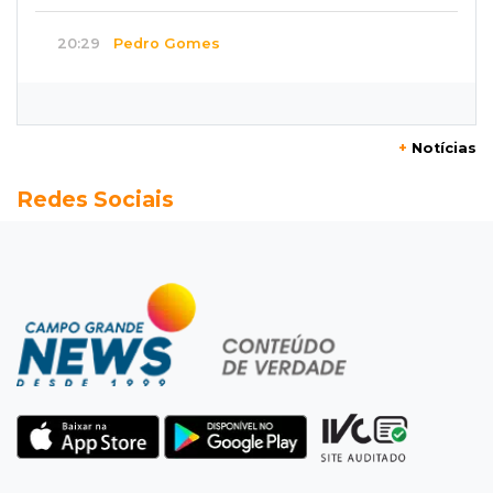
20:29
Pedro Gomes
Jovem morre baleado e suspeita envolve
disputa entre facções rivais
+
Notícias
20:01
Futebol feminino
Redes Sociais
Pantanal treina em Goiânia antes de jogo que
vale acesso inédito à Série A2
19:44
Campeonato Brasileiro
Remo busca empate com Atlético-MG e segue
na zona de rebaixamento
19:27
Caso Ayla
Defesa diz que preso suspeito de sequestro
só emprestou casa a conhecido