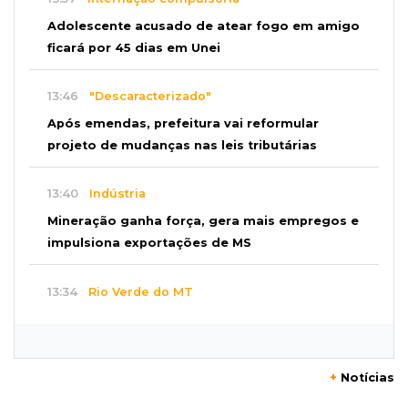
Adolescente acusado de atear fogo em amigo
ficará por 45 dias em Unei
13:46
"Descaracterizado"
Após emendas, prefeitura vai reformular
projeto de mudanças nas leis tributárias
13:40
Indústria
Mineração ganha força, gera mais empregos e
impulsiona exportações de MS
13:34
Rio Verde do MT
Um dia após matar companheira, homem se
entrega e acaba preso por feminicídio
+
Notícias
13:25
Nova Ala