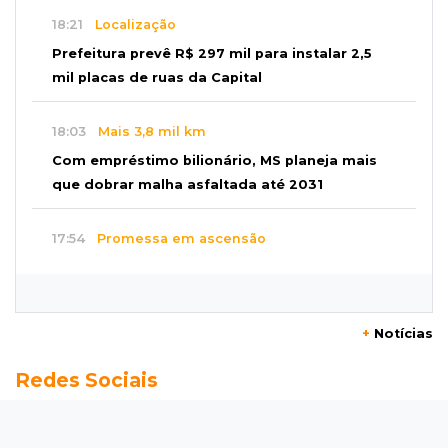
18:21
Localização
Prefeitura prevê R$ 297 mil para instalar 2,5
mil placas de ruas da Capital
18:03
Mais 3,8 mil km
Com empréstimo bilionário, MS planeja mais
que dobrar malha asfaltada até 2031
17:54
Promessa em ascensão
Campeã nacional, atleta de MS representará o
Brasil no Pan-Americano de judô
+
Notícias
17:46
Danos morais
Redes Sociais
Grávida acha barata em hambúrguer e
restaurante terá de pagar R$ 6 mil