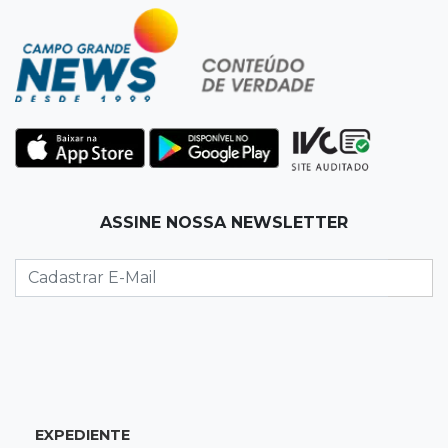
17:32
Veja os horários
Velório de Luis Pedro Scalise será no Rubens
Gil de Camillo nesta sexta-feira
17:25
Operação Lívia
Nova lei pune deepfakes sexuais com crianças
e amplia investigação na internet
17:17
Quatro carros
ASSINE NOSSA NEWSLETTER
Idoso sofre mal súbito enquanto dirigia e
provoca engavetamento na Mascarenhas
17:09
Dourados
CAC que usou dados falsos para conseguir
autorização é alvo da PF
EXPEDIENTE
17:08
Logística