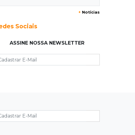
20:29
Pedro Gomes
+
Notícias
Jovem morre baleado e suspeita
envolve disputa entre facções rivais
edes Sociais
20:01
Futebol feminino
ASSINE NOSSA NEWSLETTER
Pantanal treina em Goiânia antes de
jogo que vale acesso inédito à Série
A2
19:44
Campeonato Brasileiro
Remo busca empate com Atlético-MG
e segue na zona de rebaixamento
19:27
Caso Ayla
Defesa diz que preso suspeito de
sequestro só emprestou casa a
conhecido