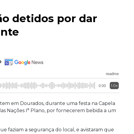
o detidos por dar
ente
o
readme
1.0x
0:00
ontem em Dourados, durante uma festa na Capela
as Nações I° Plano, por fornecerem bebida a um
 que faziam a segurança do local, e avistaram que