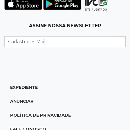
O crescimento descontrolado das big techs
12:55
Ventania
ASSINE NOSSA NEWSLETTER
Árvore cai, bloqueia avenida e deixa comércio
sem energia em Campo Grande
12:34
"Foi mal"
Mulher em situação de rua coloca fogo em
terreno e causa incêndio no Santo Amaro
12:10
Direito
EXPEDIENTE
Inteligência Artificial avança na advocacia e
encurta tarefas administrativas
ANUNCIAR
12:08
Decisão judicial
POLÍTICA DE PRIVACIDADE
Justiça manda tirar canil e proíbe treino do
Choque ao lado de condomínio
FALE CONOSCO