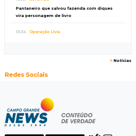
Pantaneiro que salvou fazenda com diques
vira personagem de livro
13:34
Operação Lívia
Discord é investigado por falha na proteção
de menores após morte de adolescente
+
Notícias
13:33
Produção artesanal
Redes Sociais
MS chega a 25 cachaças registradas e amplia
número de produtores em 67%
13:12
Fraude eletrônica
Idoso tem R$ 39,7 mil retirados da conta em
três transferências misteriosas
13:00
Artigos