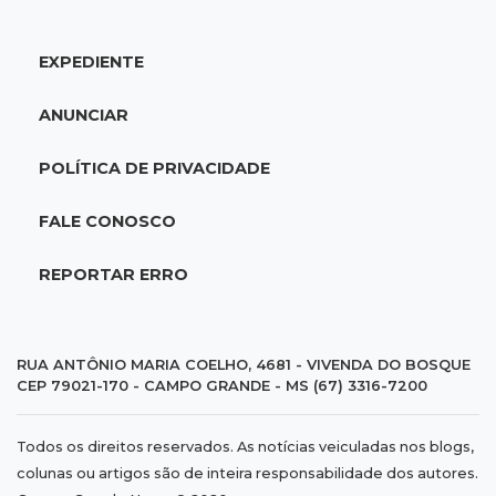
deixar mulher ferida
EXPEDIENTE
09:29
Entortou
Carro bate em poste e deixa casas e
ANUNCIAR
comércios sem energia na Tamandaré
POLÍTICA DE PRIVACIDADE
09:17
Parceria firmada
Federação de futebol assume manutenção de
FALE CONOSCO
dois estádios de Campo Grande
REPORTAR ERRO
09:09
Terenos
Homem morre e três ficam feridos em
capotamento em rodovia
RUA ANTÔNIO MARIA COELHO, 4681 - VIVENDA DO BOSQUE
CEP 79021-170 - CAMPO GRANDE - MS (67) 3316-7200
08:51
Ponta Porã
Todos os direitos reservados. As notícias veiculadas nos blogs,
Discussão termina com homem morto a socos
colunas ou artigos são de inteira responsabilidade dos autores.
por ex-companheiro de amiga