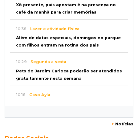
Xô presente, pais apostam é na presença no
café da manhã para criar memórias
10:38
Lazer e atividade física
Além de datas especiais, domingos no parque
com filhos entram na rotina dos pais
10:29
Segunda a sexta
Pets do Jardim Carioca poderão ser atendidos
gratuitamente nesta semana
10:18
Caso Ayla
Rastreamento de celulares levou polícia até
sequestradores de recém-nascida
+
Notícias
10:08
Susto
Pai e filho escapam de incêndio, mas fogo