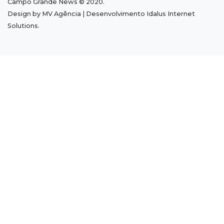
Campo Grande News © 2020.
Design by MV Agência | Desenvolvimento
Idalus Internet
08:45
Incêndio
Solutions
.
Após briga, casa pega fogo 2 vezes em
condomínio do Nova Lima
08:37
Agendão de partidas
Rodada do Brasileirão tem 6 jogos neste
domingo de Dia dos Pais
08:30
Em Pauta
O enorme peso dos genes na obesidade
08:26
O que ficou de quem partiu
Com ajuda da irmã, mãe transforma sonho
que tinha com a filha em loja
08:15
Estudo