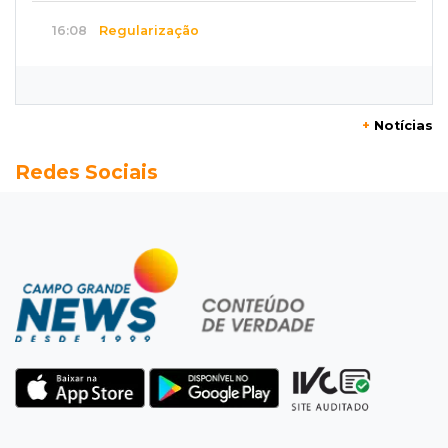
16:08
Regularização
Detran oferece serviços de transferência e
emissão de documentos em mega feirão
+
Notícias
15:57
Atenção
Redes Sociais
Anvisa barra “emagrecedores” sem registro e
alerta para testosterona falsificada
15:50
Eleições 2026
"Política se faz cumprindo acordos", diz
Reinaldo Azambuja sobre ampla aliança
15:44
Em tramitação
Projeto em MS quer barrar artistas que
divulgam bets em eventos públicos