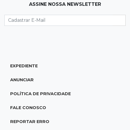
15:37
Versão de defesa
ASSINE NOSSA NEWSLETTER
Caminhão envolvido em acidente com 4
mortes quebrou na pista
15:27
Pagará indenização
Homem que atacou ex com motosserra na
frente da filha é condenado
EXPEDIENTE
15:24
Veículos
Rodamos 1.000 km com o Basalt; veja onde
ANUNCIAR
ele mais surpreendeu
POLÍTICA DE PRIVACIDADE
15:14
Luto na arquitetura
Morre aos 58 anos Luis Pedro Scalise,
FALE CONOSCO
arquiteto dos projetos fora do comum
REPORTAR ERRO
14:55
Categorias de base