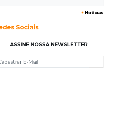
20:29
Pedro Gomes
+
Notícias
Jovem morre baleado e suspeita
envolve disputa entre facções rivais
edes Sociais
20:01
Futebol feminino
ASSINE NOSSA NEWSLETTER
Pantanal treina em Goiânia antes de
jogo que vale acesso inédito à Série
A2
19:44
Campeonato Brasileiro
Remo busca empate com Atlético-MG
e segue na zona de rebaixamento
19:27
Caso Ayla
Defesa diz que preso suspeito de
sequestro só emprestou casa a
conhecido