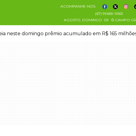
ACOMPANHE-NOS
(67) 99669-9563
AGOSTO, DOMINGO
09
CAMPO G
eia neste domingo prêmio acumulado em R$ 165 milhõe