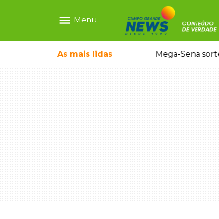
menu
Menu
As mais
lidas
Alerta Amber é acionado para localizar Ayla, bebê desaparecida em Campo Grande
Mega-Sena sort