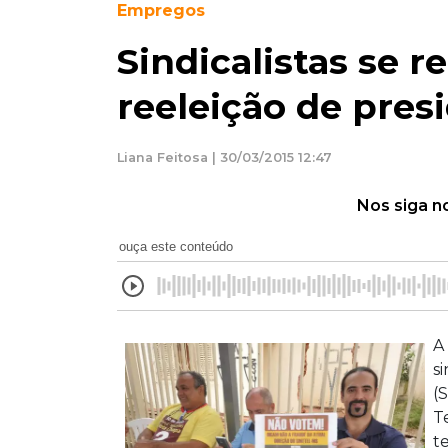
Empregos
Sindicalistas se 
reeleição de pres
Liana Feitosa | 30/03/2015 12:47
Nos siga n
ouça este conteúdo
A
s
(
T
t