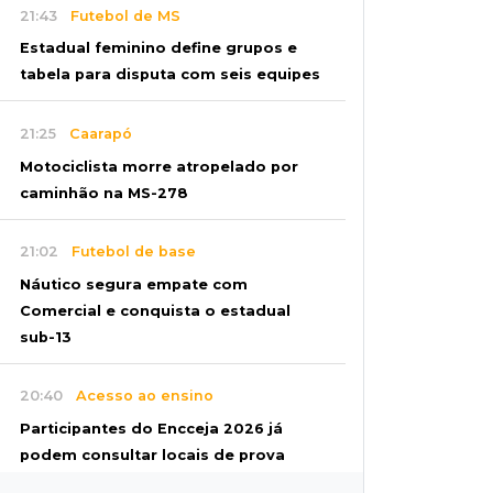
21:43
Futebol de MS
Estadual feminino define grupos e
tabela para disputa com seis equipes
21:25
Caarapó
Motociclista morre atropelado por
caminhão na MS-278
21:02
Futebol de base
Náutico segura empate com
Comercial e conquista o estadual
sub-13
20:40
Acesso ao ensino
Participantes do Encceja 2026 já
podem consultar locais de prova