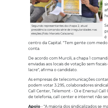
s
a
ho
S
Segundo representantes da chapa 2, atual
presidência comanda série de irregularidades nas
p
eleições.(Foto: Marcelo Calazans)
é
centro da Capital. "Tem gente com medo d
conta.
De acordo com Murcili, a chapa 1 comanda 
enviadas aos locais de votação sem fiscais
lacre", afirma o candidato.
As empresas de telecomunicações contam 
podem votar 3.295, colaboradores sindic
Call Center, Telemont - Oi e Enersul Call
de telefonia, call center e internet não se
Apoio
- "A maioria dos sindicalizados se 