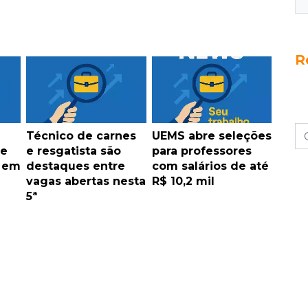
R
Técnico de carnes
UEMS abre seleções
de
e resgatista são
para professores
s em
destaques entre
com salários de até
vagas abertas nesta
R$ 10,2 mil
5ª