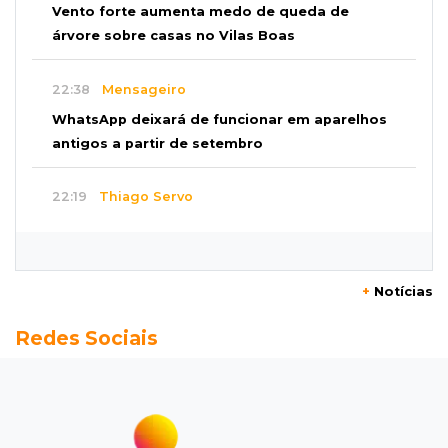
Vento forte aumenta medo de queda de
árvore sobre casas no Vilas Boas
22:38
Mensageiro
WhatsApp deixará de funcionar em aparelhos
antigos a partir de setembro
22:19
Thiago Servo
Sertanejo desiste de ação de R$ 12 milhões
por pagar pensão sem ser pai
+
Notícias
21:50
Balcão de empregos
Redes Sociais
Semana vai começar com 909 novas
oportunidades de trabalho em 114 funções
21:31
Flagrante
Motorista atinge carro parado, perde