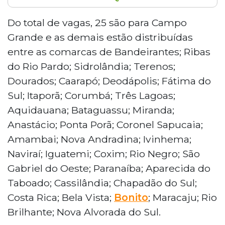
O Tribunal de Justiça de Mato Grosso do Sul
abriu inscrições para 70 vagas em seu
Do total de vagas, 25 são para Campo
Programa de Residência Jurídica, com bolsa
Grande e as demais estão distribuídas
mensal de R$ 3 mil, auxílio-transporte e
entre as comarcas de Bandeirantes; Ribas
seguro contra acidentes. As vagas estão
do Rio Pardo; Sidrolândia; Terenos;
distribuídas entre Campo Grande e outras 34
Dourados; Caarapó; Deodápolis; Fátima do
comarcas do estado.Para participar, é
necessário ser bacharel em Direito e estar
Sul; Itaporã; Corumbá; Três Lagoas;
matriculado em pós-graduação jurídica,
Aquidauana; Bataguassu; Miranda;
exceto para formados nos últimos cinco anos.
Anastácio; Ponta Porã; Coronel Sapucaia;
O processo seletivo consiste em prova objetiva
Amambai; Nova Andradina; Ivinhema;
e discursiva, com reserva de vagas para negros,
Naviraí; Iguatemi; Coxim; Rio Negro; São
pessoas com deficiência e indígenas. As
inscrições custam R$ 100 e acontecem entre
Gabriel do Oeste; Paranaíba; Aparecida do
dezembro de 2025 e janeiro de 2026.
Taboado; Cassilândia; Chapadão do Sul;
Costa Rica; Bela Vista;
Bonito
; Maracaju; Rio
Brilhante; Nova Alvorada do Sul.