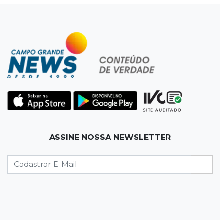
21:25
Caarapó
Motociclista morre atropelado por caminhão
na MS-278
21:02
Futebol de base
Náutico segura empate com Comercial e
conquista o estadual sub-13
20:40
Acesso ao ensino
Participantes do Encceja 2026 já podem
consultar locais de prova
20:29
Pedro Gomes
Jovem morre baleado e suspeita envolve
disputa entre facções rivais
+
Notícias