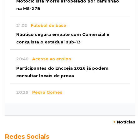
Últimas Notícias
SÁBADO, 08 DE AGOSTO
22:04
Resumão
Fluminense segura Botafogo no clássico e
Coritiba bate a Chapecoense
21:43
Futebol de MS
Estadual feminino define grupos e tabela para
disputa com seis equipes