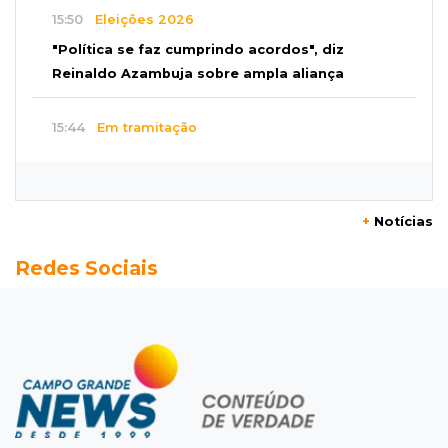
15:50
Eleições 2026
"Política se faz cumprindo acordos", diz
Reinaldo Azambuja sobre ampla aliança
15:44
Em tramitação
Projeto em MS quer barrar artistas que
divulgam bets em eventos públicos
+
Notícias
15:37
Versão de defesa
Redes Sociais
Caminhão envolvido em acidente com 4
mortes quebrou na pista
15:27
Pagará indenização
Homem que atacou ex com motosserra na
frente da filha é condenado