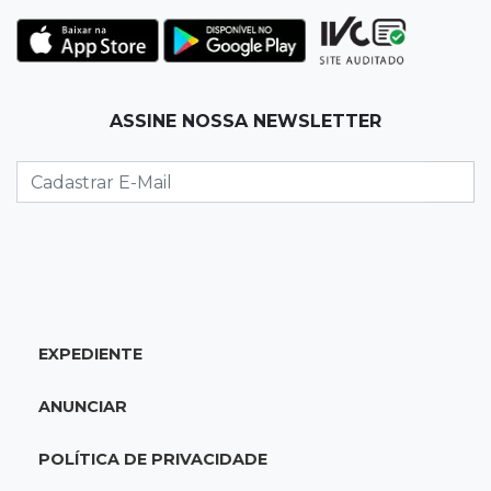
15:24
Veículos
Rodamos 1.000 km com o Basalt; veja onde
ele mais surpreendeu
15:14
Luto na arquitetura
ASSINE NOSSA NEWSLETTER
Morre aos 58 anos Luis Pedro Scalise,
arquiteto dos projetos fora do comum
14:55
Categorias de base
Times de Dourados e Campo Grande vencem
1ª etapa do Festival de Futebol Sub-11
EXPEDIENTE
14:47
"Acrodermo"
Típico de MS, bocaiúva vira cosmético em
ANUNCIAR
pesquisa da UFMS premiada no Paìs
POLÍTICA DE PRIVACIDADE
14:38
Liberadas