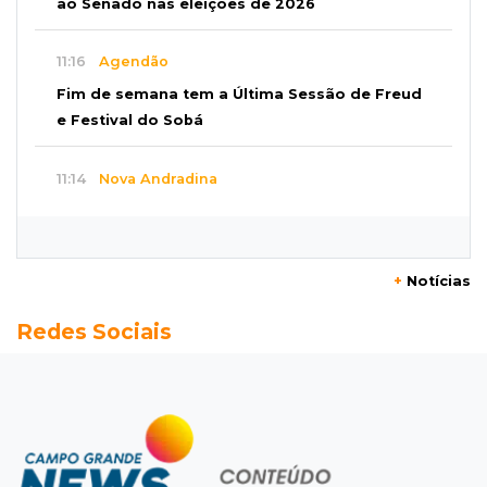
ao Senado nas eleições de 2026
11:16
Agendão
Fim de semana tem a Última Sessão de Freud
e Festival do Sobá
11:14
Nova Andradina
Carreta com soja fica destruída após incêndio
e motorista sai ileso
+
Notícias
11:05
Trânsito
Redes Sociais
Motociclista é 2ª morte do dia no trânsito da
Capital
10:47
Polícia investiga
Bebê some após mãe adolescente ir à casa de
mulher que conheceu na internet