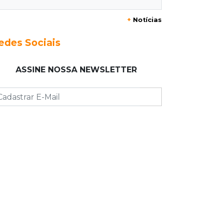
Enquanto mães comem fora,
churrasco faz açougues bombarem
+
Notícias
para o Dia dos Pais
edes Sociais
07:16
Cidades
MS muda regra da conservação e só
ASSINE NOSSA NEWSLETTER
pagará empresas por rodovias sem
buracos
07:10
Agendão
Sábado é dia de Feira das Esposas,
Festival do Sobá e Parada Nerd
07:07
Previsão do tempo
Sábado será de calor intenso e alerta
de vendaval em Mato Grosso do Sul
07:07
Narcotráfico