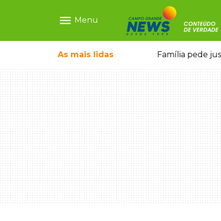
menu
Menu
o pai e morre a caminho do hospital
As mais
lidas
Família pede ju