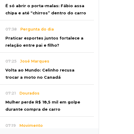
É só abrir o porta-malas: Fábio assa
chipa e até “chirros” dentro do carro
07:38
Pergunta do dia
Praticar esportes juntos fortalece a
relação entre pai e filho?
07:25
José Marques
Volta ao Mundo: Celinho recusa
trocar a moto no Canadá
07:21
Dourados
Mulher perde R$ 18,5 mil em golpe
durante compra de carro
07:19
Movimento