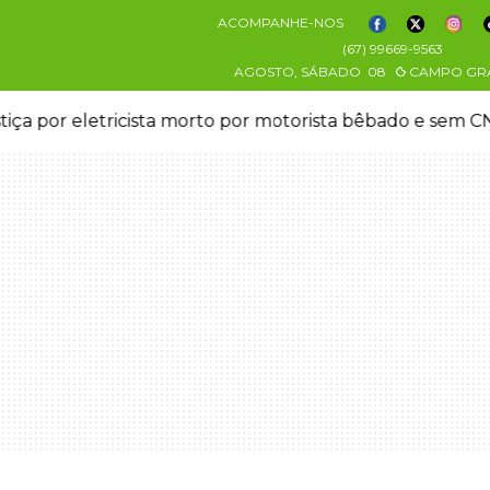
ACOMPANHE-NOS
(67) 99669-9563
AGOSTO, SÁBADO
08
CAMPO GR
stiça por eletricista morto por motorista bêbado e sem 