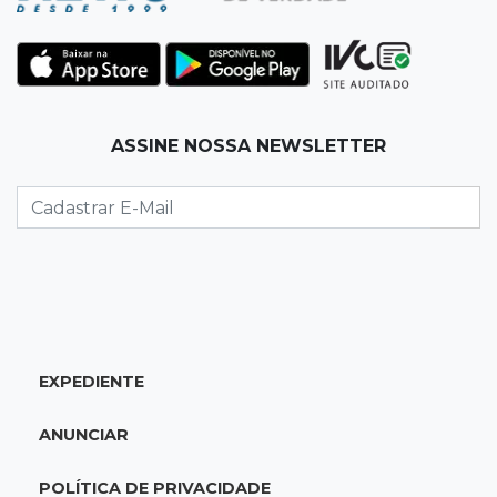
19:35
Bragança Paulista
Corinthians vence Bragantino por 2 a 0 e sobe
para 7º no Brasileirão
19:12
Na Vila Belmiro
ASSINE NOSSA NEWSLETTER
Athletico vence Santos por 2 a 0 e mantém 3º
lugar no Brasileirão
18:51
Oportunidades
UEMS está com seleções para professores
com salários de até R$ 10,2 mil
EXPEDIENTE
18:33
Em 2022
Homem que ajudou a sequestrar bebê matou
ANUNCIAR
adolescente atropelada no Amazonas
POLÍTICA DE PRIVACIDADE