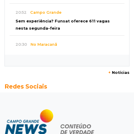
20:52
Campo Grande
Sem experiência? Funsat oferece 611 vagas
nesta segunda-feira
20:30
No Maracanã
Flamengo vence Vitória por 2 a 0 e encurta
distância para o líder
+
Notícias
20:13
Empregos
Redes Sociais
Seleções em MS têm salários de até R$ 8,2 mil;
veja oportunidades
19:50
Jardim Itatiaia
Vigia é amarrado durante roubo de carro e
dois caminhões em pátio