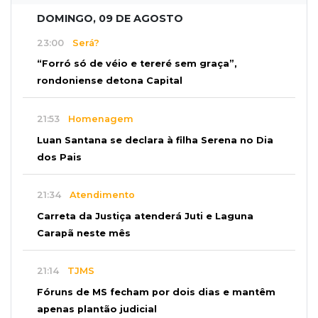
DOMINGO, 09 DE AGOSTO
23:00
Será?
“Forró só de véio e tereré sem graça”,
rondoniense detona Capital
21:53
Homenagem
Luan Santana se declara à filha Serena no Dia
dos Pais
21:34
Atendimento
Carreta da Justiça atenderá Juti e Laguna
Carapã neste mês
21:14
TJMS
Fóruns de MS fecham por dois dias e mantêm
apenas plantão judicial