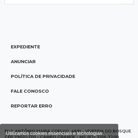
20:34
Sorte
Veja as dezenas de hoje na Dupla Sena,
Lotomania, Quina e mais
EXPEDIENTE
20:15
Pedro Juan Caballero
Fiscalização apreende remédios de farmácia
ANUNCIAR
ligada a laboratório ilegal
POLÍTICA DE PRIVACIDADE
19:56
São Gabriel do Oeste
Suspeitos de ocupar avião interceptado pela
FALE CONOSCO
FAB morrem em confronto
REPORTAR ERRO
19:37
Cotação
Dólar comercial cai 0,46% e encerra semana
cotado a R$ 5,08
RUA ANTÔNIO MARIA COELHO, 4681 - VIVENDA DO BOSQUE
Utilizamos cookies essenciais e tecnologias
CEP 79021-170 - CAMPO GRANDE - MS (67) 3316-7200