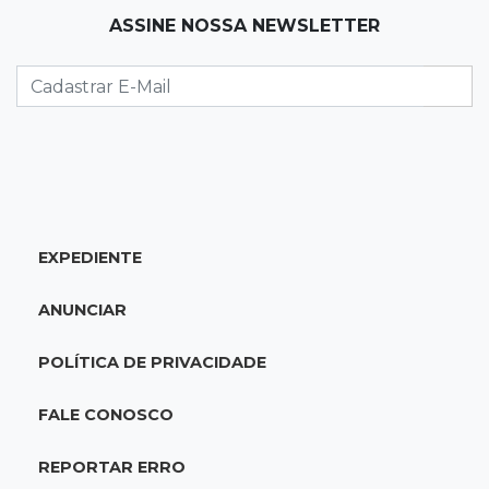
ASSINE NOSSA NEWSLETTER
21:22
Agregado
Inter perde para o Corinthians mas avança às
quartas da Copa do Brasil
21:03
Futebol
Vitória goleia Athletico-PR por 4 a 0 e avança
às quartas da Copa do Brasil
EXPEDIENTE
20:44
94º caso
ANUNCIAR
Foragido por roubo morre baleado em
confronto com policiais militares
POLÍTICA DE PRIVACIDADE
20:25
Sorte
FALE CONOSCO
Veja as dezenas de hoje na Mega-Sena, Quina,
Timemania e mais
REPORTAR ERRO