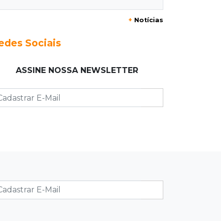
+
Notícias
10:23
Preocupação
Anvisa sobe alerta sobre
edes Sociais
testosterona sem indicação como
risco ao coração
ASSINE NOSSA NEWSLETTER
10:18
Comércio exterior
Superávit comercial de MS cresce
17,8% com alta das exportações
10:13
Arte com a escrita
Concurso de Poesias anuncia
vencedores e premiará os melhores
no dia 20
10:09
Corumbá
Com canal travado e via inundada,