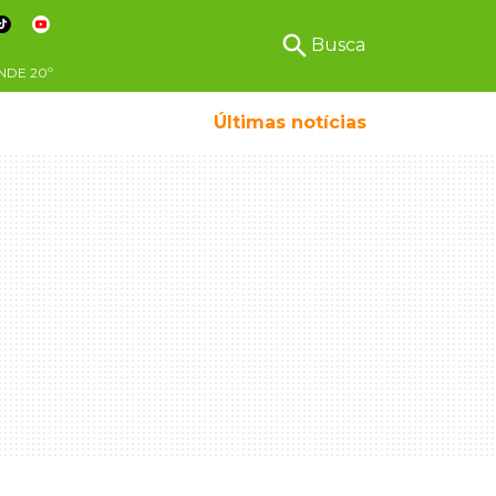
search
Busca
NDE
20º
Últimas notícias