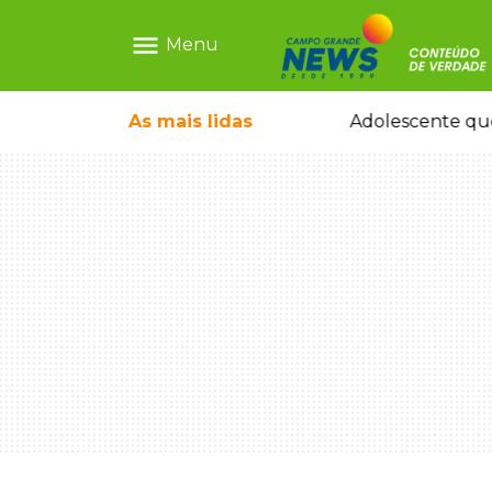
menu
Menu
icleta em caminhão estacionado
As mais
lidas
Adolescente que