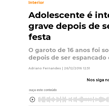
Interior
Adolescente é in
grave depois de 
festa
O garoto de 16 anos foi 
depois de ser espancado
Adriano Fernandes | 26/12/2016 12:51
Nos siga n
ouça este conteúdo