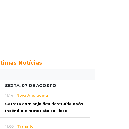
ltimas Notícias
SEXTA, 07 DE AGOSTO
11:14
Nova Andradina
Carreta com soja fica destruída após
incêndio e motorista sai ileso
11:05
Trânsito