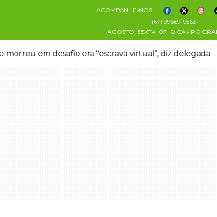
ACOMPANHE-NOS
(67) 99669-9563
AGOSTO, SEXTA
07
CAMPO GRA
 morreu em desafio era "escrava virtual", diz delegada