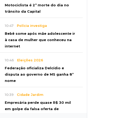
Motociclista é 2ª morte do dia no
trânsito da Capital
10:47
Polícia investiga
Bebê some após mãe adolescente ir
à casa de mulher que conheceu na
internet
10:46
Eleições 2026
Federação oficializa Delcídio e
disputa ao governo de MS ganha 8º
nome
10:39
Cidade Jardim
Empresária perde quase R$ 30 mil
em golpe da falsa oferta de
empréstimo