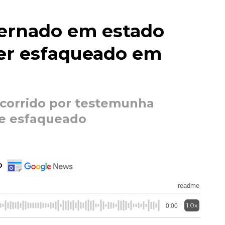
ternado em estado
ser esfaqueado em
socorrido por testemunha
 e esfaqueado
o
readme
1.0x
0:00