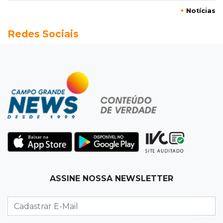
07:58
Túnel do tempo
+
Notícias
Fonte gigante fez supermercado em 1973 virar
Redes Sociais
passeio campo-grandense
07:49
Copa Pelezinho
Torneio de futsal abre 34ª edição com quatro
jogos neste sábado
07:48
Pele Vermelha, Corona, Valley...
Muita gente já passou a madrugada dentro da
imaginação de Scalise
07:45
José Marques
ASSINE NOSSA NEWSLETTER
Agosto no Bosque reúne esporte, cultura e
prêmios
07:33
Agenda