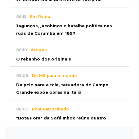
08:15
Em Pauta
Jagunços, jacobinos e batalha política nas
ruas de Corumbá em 1897
08:10
Artigos
O rebanho dos originais
08:06
De MS para o mundo
Da pele para a tela, tatuadora de Campo
Grande expõe obras na Itália
08:00
Post Patrocinado
"Bota Fora" da Sofá Inbox reúne quatro
opções com 48% de desconto