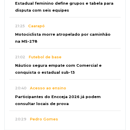
Estadual feminino define grupos e tabela para
disputa com seis equipes
21:25
Caarapó
Motociclista morre atropelado por caminhão
na MS-278
21:02
Futebol de base
Náutico segura empate com Comercial e
conquista o estadual sub-13
20:40
Acesso ao ensino
Participantes do Encceja 2026 já podem
consultar locais de prova
20:29
Pedro Gomes
Jovem morre baleado e suspeita envolve