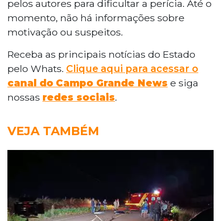
pelos autores para dificultar a perícia. Até o
momento, não há informações sobre
motivação ou suspeitos.
Receba as principais notícias do Estado
pelo Whats.
Clique aqui para acessar o
canal do
Campo Grande News
e siga
nossas
redes sociais
.
VEJA TAMBÉM