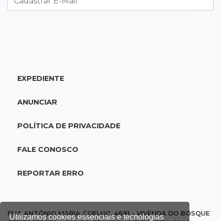
18:46
Futsal de base
Rodada de estreia da Copa Pelezinho soma 35
gols em quatro jogos
EXPEDIENTE
18:28
Concurso 3.042
Mega-Sena sorteia neste domingo prêmio
ANUNCIAR
acumulado em R$ 165 milhões
POLÍTICA DE PRIVACIDADE
18:05
Energia renovável
Produção de biodiesel cresce 32% em MS e
FALE CONOSCO
supera 31 milhões de litros
REPORTAR ERRO
17:44
100º caso
Suspeito de roubo morre ao reagir à
abordagem policial no Noroeste
RUA ANTÔNIO MARIA COELHO, 4681 - VIVENDA DO BOSQUE
Utilizamos cookies essenciais e tecnologias