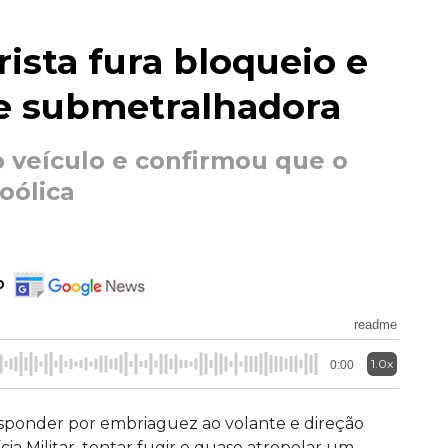
rista fura bloqueio e
de submetralhadora
 veículo e confirmou que o
oólica
o
readme
1.0x
0:00
 responder por embriaguez ao volante e direção
cia Militar, tentar fugir e quase atropelar um