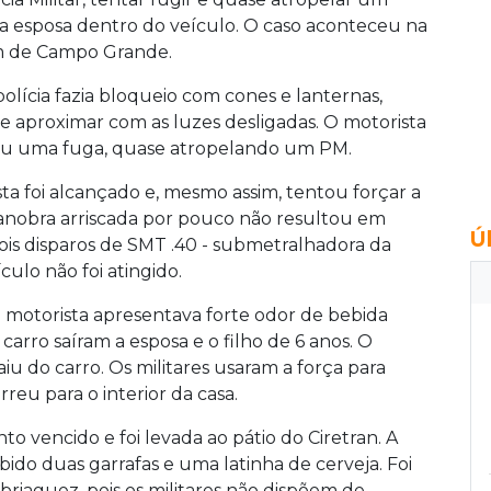
 e a esposa dentro do veículo. O caso aconteceu na
km de Campo Grande.
polícia fazia bloqueio com cones e lanternas,
aproximar com as luzes desligadas. O motorista
ou uma fuga, quase atropelando um PM.
ta foi alcançado e, mesmo assim, tentou forçar a
manobra arriscada por pouco não resultou em
Ú
 dois disparos de SMT .40 - submetralhadora da
ulo não foi atingido.
 motorista apresentava forte odor de bebida
 carro saíram a esposa e o filho de 6 anos. O
u do carro. Os militares usaram a força para
reu para o interior da casa.
 vencido e foi levada ao pátio do Ciretran. A
do duas garrafas e uma latinha de cerveja. Foi
riaguez, pois os militares não dispõem de