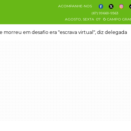
ACOMPANHE-NOS
(67) 99669-9563
AGOSTO, SEXTA
07
CAMPO GRA
 morreu em desafio era "escrava virtual", diz delegada