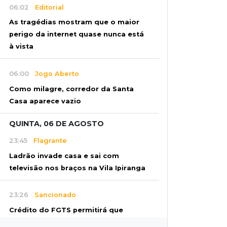
06:02
Editorial
As tragédias mostram que o maior
perigo da internet quase nunca está
à vista
06:00
Jogo Aberto
Como milagre, corredor da Santa
Casa aparece vazio
QUINTA, 06 DE AGOSTO
23:45
Flagrante
Ladrão invade casa e sai com
televisão nos braços na Vila Ipiranga
23:26
Sancionado
Crédito do FGTS permitirá que
santas casas refinanciem dívidas até