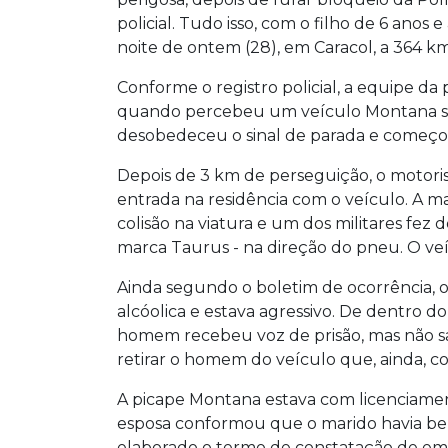
policial. Tudo isso, com o filho de 6 anos
noite de ontem (28), em Caracol, a 364 
Conforme o registro policial, a equipe da 
quando percebeu um veículo Montana se 
desobedeceu o sinal de parada e começ
Depois de 3 km de perseguição, o motoris
entrada na residência com o veículo. A 
colisão na viatura e um dos militares fez
marca Taurus - na direção do pneu. O veíc
Ainda segundo o boletim de ocorrência, o
alcóolica e estava agressivo. De dentro do
homem recebeu voz de prisão, mas não sai
retirar o homem do veículo que, ainda, cor
A picape Montana estava com licenciamento
esposa conformou que o marido havia bebi
elaborado o termo de constatação de emb