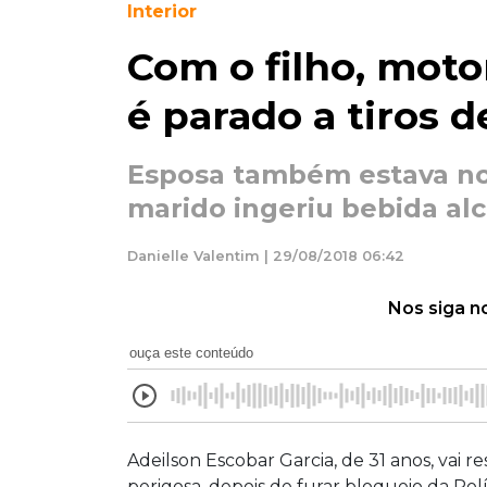
Interior
Com o filho, moto
é parado a tiros 
Esposa também estava no
marido ingeriu bebida alc
Danielle Valentim | 29/08/2018 06:42
Nos siga n
ouça este conteúdo
Adeilson Escobar Garcia, de 31 anos, vai
perigosa, depois de furar bloqueio da Polí