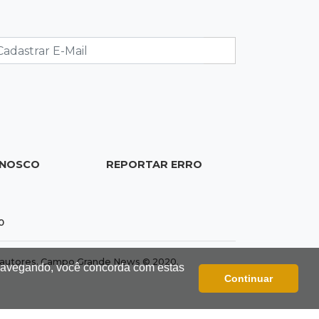
MS lidera procura digital por canetas
paraguaias sem registro
21:41
Nova Alvorada do Sul
Granizo danifica telhados e
plantações durante temporal no
interior
21:22
Agregado
ONOSCO
REPORTAR ERRO
Inter perde para o Corinthians mas
avança às quartas da Copa do Brasil
0
21:03
Futebol
Vitória goleia Athletico-PR por 4 a 0
dos autores. Campo Grande News © 2020.
 navegando, você concorda com estas
e avança às quartas da Copa do
Continuar
Brasil