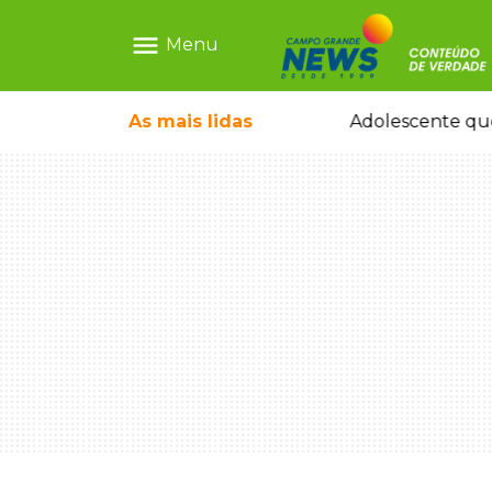
menu
Menu
pode ganhar dia oficial em MS
As mais
lidas
Adolescente que