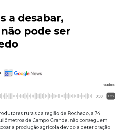
s a desabar,
 não pode ser
edo
o
readme
1.0x
0:00
rodutores rurais da região de Rochedo, a 74
uilômetros de Campo Grande, não conseguem
scoar a produção agrícola devido à deterioração