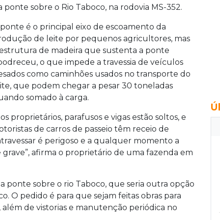
a ponte sobre o Rio Taboco, na rodovia MS-352.
 ponte é o principal eixo de escoamento da
rodução de leite por pequenos agricultores, mas
 estrutura de madeira que sustenta a ponte
podreceu, o que impede a travessia de veículos
esados como caminhões usados no transporte do
eite, que podem chegar a pesar 30 toneladas
uando somado à carga.
Ú
roprietários, parafusos e vigas estão soltos, e
oristas de carros de passeio têm receio de
 atravessar é perigoso e a qualquer momento a
grave”, afirma o proprietário de uma fazenda em
 ponte sobre o rio Taboco, que seria outra opção
co. O pedido é para que sejam feitas obras para
, além de vistorias e manutenção periódica no