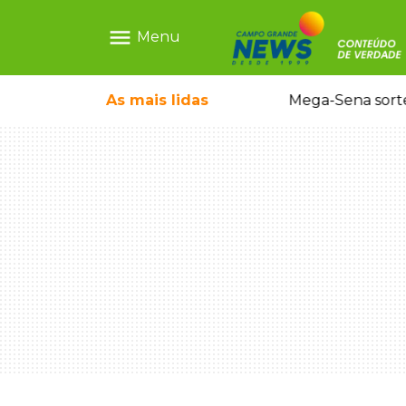
menu
Menu
As mais
lidas
Alerta Amber é acionado para localizar Ayla, bebê desaparecida em Campo Grande
Mega-Sena sort