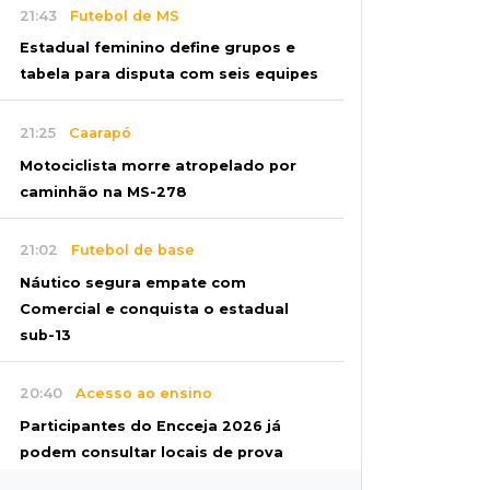
21:43
Futebol de MS
Estadual feminino define grupos e
tabela para disputa com seis equipes
21:25
Caarapó
Motociclista morre atropelado por
caminhão na MS-278
21:02
Futebol de base
Náutico segura empate com
Comercial e conquista o estadual
sub-13
20:40
Acesso ao ensino
Participantes do Encceja 2026 já
podem consultar locais de prova