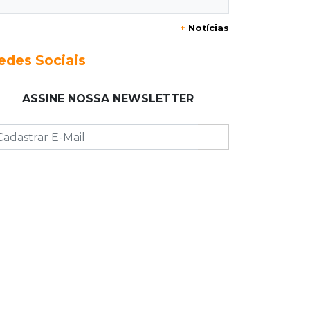
20:29
Pedro Gomes
+
Notícias
Jovem morre baleado e suspeita
envolve disputa entre facções rivais
edes Sociais
20:01
Futebol feminino
ASSINE NOSSA NEWSLETTER
Pantanal treina em Goiânia antes de
jogo que vale acesso inédito à Série
A2
19:44
Campeonato Brasileiro
Remo busca empate com Atlético-MG
e segue na zona de rebaixamento
19:27
Caso Ayla
Defesa diz que preso suspeito de
sequestro só emprestou casa a
conhecido