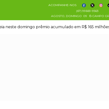
ACOMPANHE-NOS
(67) 99669-9563
AGOSTO, DOMINGO
09
CAMPO G
eia neste domingo prêmio acumulado em R$ 165 milhõe