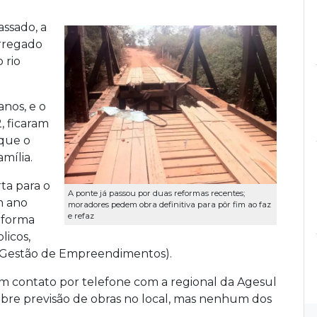
ssado, a
rregado
 rio
anos, e o
, ficaram
 que o
mília.
rta para o
A ponte já passou por duas reformas recentes;
m ano
moradores pedem obra definitiva para pôr fim ao faz
e refaz
reforma
licos,
 Gestão de Empreendimentos).
m contato por telefone com a regional da Agesul
bre previsão de obras no local, mas nenhum dos