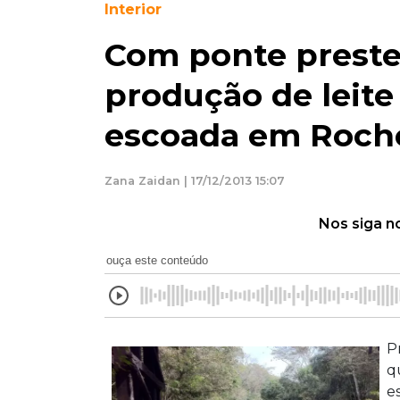
Interior
Com ponte preste
produção de leite
escoada em Roch
Zana Zaidan | 17/12/2013 15:07
Nos siga n
ouça este conteúdo
P
q
e