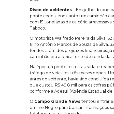
Risco de acidentes
– Em julho do ano pa
ponte cedeu enquanto um caminhão ca
com 15 toneladas de calcário atravessava o
Taboco.
O motorista Walfredo Pereira da Silva, 62 
filho Antônio Marcos de Souza da Silva, 32
feridos, além dos prejuízos financeiros, já
caminhão era a única fonte de renda da fa
Na época, a ponte foi restaurada, e reabe
tráfego de veículos três meses depois. U
antes do acidente, havia sido concluída 
que custou R$ 49,8 mil para os cofres púb
conforme a Agesul (Agência Estadual de
O
Campo Grande News
tentou entrar e
em Rio Negro para buscar informações so
telefonemas foi atendido.