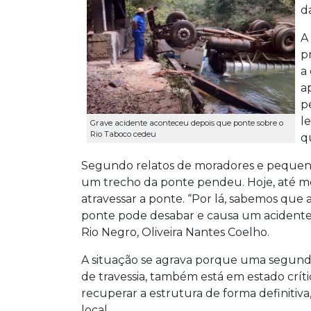
d
A
p
a
a
p
l
Grave acidente aconteceu depois que ponte sobre o
Rio Taboco cedeu
q
Segundo relatos de moradores e pequenos p
um trecho da ponte pendeu. Hoje, até mot
atravessar a ponte. “Por lá, sabemos que
ponte pode desabar e causa um acidente 
Rio Negro, Oliveira Nantes Coelho.
A situação se agrava porque uma segunda
de travessia, também está em estado críti
recuperar a estrutura de forma definitiva
local.