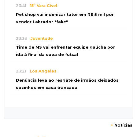
23:41
15ª Vara Cível
Pet shop vai indenizar tutor em R$ 5 mil por
vender Labrador "fake"
23:33
Juventude
Time de MS vai enfrentar equipe gaúcha por
ida à final da copa de futsal
23:21
Los Angeles
Denúncia leva ao resgate de irmãos deixados
sozinhos em casa trancada
23:17
Clima
Defesa Civil recomenda atenção em MS com
formação de ciclone bomba
+
Notícias
23:00
Ideb