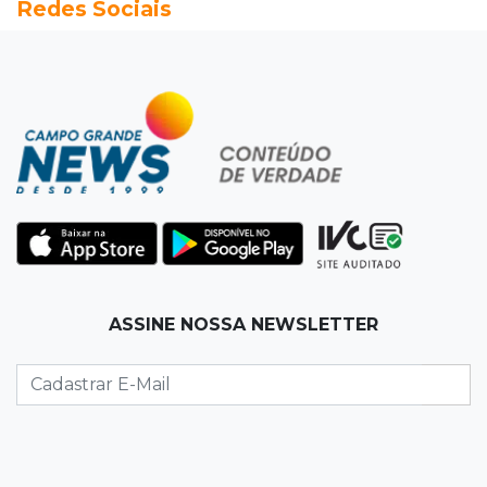
Redes Sociais
Entre escolas com nota divulgada, 3 estaduais
lideram o Ensino Médio na Capital
22:57
Chapadão do Sul
Homem é baleado após apontar revólver para
policiais militares
22:42
Resumão
Palmeiras e Vasco confirmam vagas nas
quartas da Copa do Brasil
ASSINE NOSSA NEWSLETTER
22:26
Eleições 2026
Eleitorado aprova teste da urna, mas diz que
colinha será "fundamental"
22:05
Sidrolândia