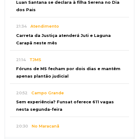
Luan Santana se declara à filha Serena no Dia
dos Pais
21:34
Atendimento
Carreta da Justiça atenderá Juti e Laguna
Carapã neste mês
21:14
TJMS
Fóruns de MS fecham por dois dias e mantêm
apenas plantão judicial
20:52
Campo Grande
Sem experiência? Funsat oferece 611 vagas
nesta segunda-feira
20:30
No Maracanã
Flamengo vence Vitória por 2 a 0 e encurta