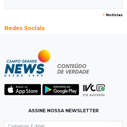
distância para o líder
+
Notícias
20:13
Empregos
Redes Sociais
Seleções em MS têm salários de até R$ 8,2 mil;
veja oportunidades
19:50
Jardim Itatiaia
Vigia é amarrado durante roubo de carro e
dois caminhões em pátio
19:35
Bragança Paulista
Corinthians vence Bragantino por 2 a 0 e sobe
para 7º no Brasileirão
19:12
Na Vila Belmiro
ASSINE NOSSA NEWSLETTER
Athletico vence Santos por 2 a 0 e mantém 3º
lugar no Brasileirão