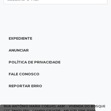
18:51
Oportunidades
UEMS está com seleções para professores
com salários de até R$ 10,2 mil
EXPEDIENTE
18:33
Em 2022
Homem que ajudou a sequestrar bebê matou
ANUNCIAR
adolescente atropelada no Amazonas
POLÍTICA DE PRIVACIDADE
18:15
Nubank Parque
Palmeiras e Inter ficam no 0 a 0 pela 22ª
FALE CONOSCO
rodada do Brasileirão
REPORTAR ERRO
17:58
Gratuitas
Justiça homologa acordo para castração de
1% da população de pets na Capital
RUA ANTÔNIO MARIA COELHO, 4681 - VIVENDA DO BOSQUE
CEP 79021-170 - CAMPO GRANDE - MS (67) 3316-7200