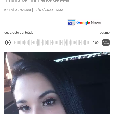
“imundice” na frente de PMs
Anahi Zurutuza | 12/07/2023 13:02
ouça este conteúdo
readme
1.0x
0:00