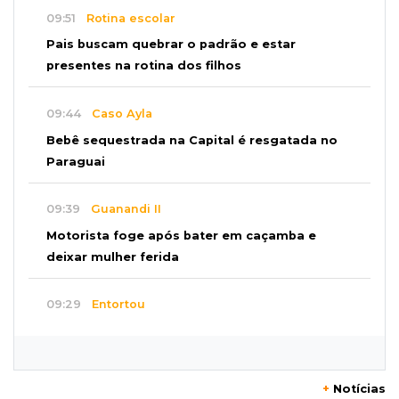
09:51
Rotina escolar
Pais buscam quebrar o padrão e estar
presentes na rotina dos filhos
09:44
Caso Ayla
Bebê sequestrada na Capital é resgatada no
Paraguai
09:39
Guanandi II
Motorista foge após bater em caçamba e
deixar mulher ferida
09:29
Entortou
Carro bate em poste e deixa casas e
comércios sem energia na Tamandaré
+
Notícias