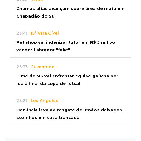
Chamas altas avançam sobre área de mata em
Chapadão do Sul
23:41
15ª Vara Cível
Pet shop vai indenizar tutor em R$ 5 mil por
vender Labrador "fake"
23:33
Juventude
Time de MS vai enfrentar equipe gaúcha por
ida à final da copa de futsal
23:21
Los Angeles
Denúncia leva ao resgate de irmãos deixados
sozinhos em casa trancada
23:17
Clima