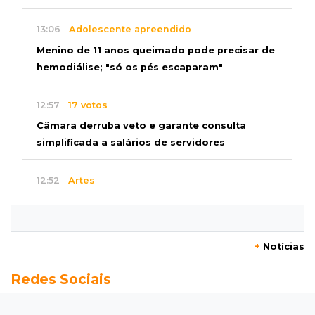
13:06
Adolescente apreendido
Menino de 11 anos queimado pode precisar de
hemodiálise; "só os pés escaparam"
12:57
17 votos
Câmara derruba veto e garante consulta
simplificada a salários de servidores
12:52
Artes
Semana cultural reúne grandes nomes da
música, teatro e dança no Teatro Prosa
+
Notícias
12:47
Artigos
Redes Sociais
O terrorismo começa pela dignidade humana
12:43
Esporte Equestre