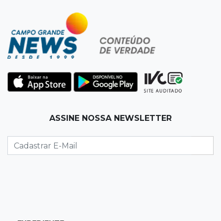
Da fivela de campeã ao sonho internacional:
amazona de MS quer chegar ao Texas
12:32
Máquinas de Areia
Empresário investigado em 2023 volta a ser
alvo por R$ 100 milhões em contratos
12:26
Clima
ASSINE NOSSA NEWSLETTER
Defesa Civil descarta cenário extremo com
chegada de ciclone
12:12
Natureza
Ovos de arara-azul marcam início da
temporada reprodutiva no Pantanal
12:06
Aquidauana