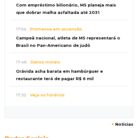
Com empréstimo bilionário, MS planeja mais
que dobrar malha asfaltada até 2031
17:54
Promessa em ascensão
Campeã nacional, atleta de MS representará o
Brasil no Pan-Americano de judô
17:46
Danos morais
Grávida acha barata em hambúrguer e
restaurante terá de pagar R$ 6 mil
17:32
Veja os horários
Velório de Luis Pedro Scalise será no Rubens
Gil de Camillo nesta sexta-feira
+
Notícias
17:25
Operação Lívia
Nova lei pune deepfakes sexuais com crianças