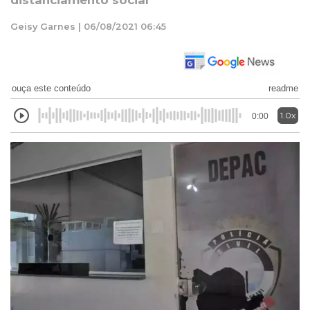
distanciamento social
Geisy Garnes | 06/08/2021 06:45
ouça este conteúdo
readme
1.0x
0:00