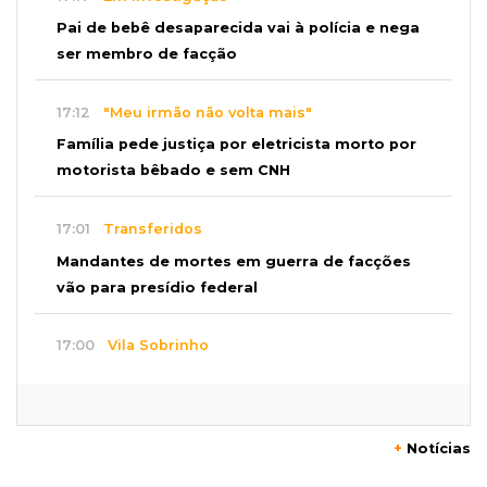
Pai de bebê desaparecida vai à polícia e nega
ser membro de facção
17:12
"Meu irmão não volta mais"
Família pede justiça por eletricista morto por
motorista bêbado e sem CNH
17:01
Transferidos
Mandantes de mortes em guerra de facções
vão para presídio federal
17:00
Vila Sobrinho
Uno capota e Gol invade terreno em acidente
próximo à Praça do Papa
+
Notícias
16:52
De estimação