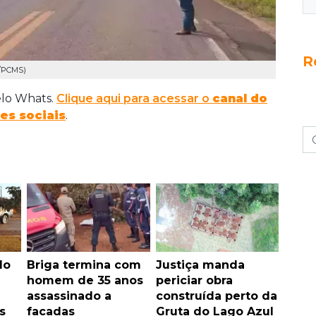
R
o/PCMS)
elo Whats.
Clique aqui para acessar o
canal do
es sociais
.
do
Briga termina com
Justiça manda
homem de 35 anos
periciar obra
assassinado a
construída perto da
s
facadas
Gruta do Lago Azul