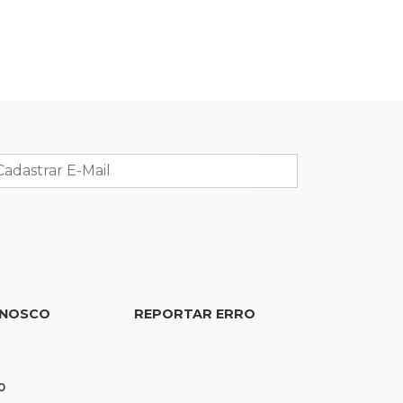
Brasil
21:04
Eleições 2026
Convenção oficializa Catan como
candidato do Novo ao governo de
MS
20:41
Sorte
Veja as dezenas de hoje na Dupla
Sena, Lotomania, Super Sete e mais
20:20
Aviso inusitado
Com 11 gatos, morador pede fim do
ONOSCO
REPORTAR ERRO
abandono dos pets em frente de
casa
0
20:03
Justiça