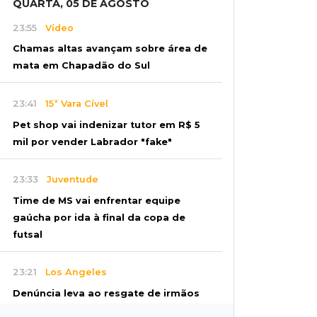
QUARTA, 05 DE AGOSTO
23:55
Vídeo
Chamas altas avançam sobre área de
mata em Chapadão do Sul
23:41
15ª Vara Cível
Pet shop vai indenizar tutor em R$ 5
mil por vender Labrador "fake"
23:33
Juventude
Time de MS vai enfrentar equipe
gaúcha por ida à final da copa de
futsal
23:21
Los Angeles
Denúncia leva ao resgate de irmãos
deixados sozinhos em casa trancada