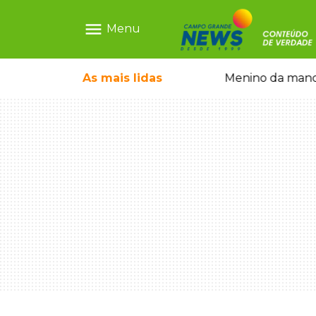
menu
Menu
ecem mercado ilegal de emagrecedores
As mais
lidas
Menino da mandi