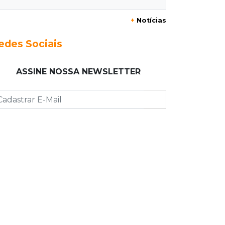
+
Notícias
23:17
Clima
Defesa Civil recomenda atenção em
edes Sociais
MS com formação de ciclone bomba
ASSINE NOSSA NEWSLETTER
23:00
Ideb
Entre escolas com nota divulgada, 3
estaduais lideram o Ensino Médio na
Capital
22:57
Chapadão do Sul
Homem é baleado após apontar
revólver para policiais militares
22:42
Resumão
Palmeiras e Vasco confirmam vagas
nas quartas da Copa do Brasil