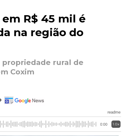
 em R$ 45 mil é
da na região do
 propriedade rural de
em Coxim
o
readme
1.0x
0:00