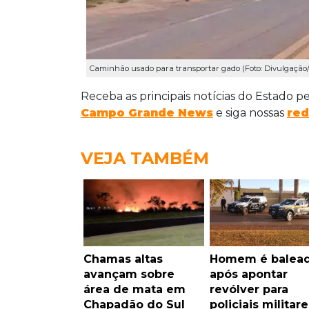
Caminhão usado para transportar gado (Foto: Divulgaçã
Receba as principais notícias do Estado p
Campo Grande News
e siga nossas
red
VEJA TAMBÉM
Chamas altas
Homem é balea
avançam sobre
após apontar
área de mata em
revólver para
Chapadão do Sul
policiais militare