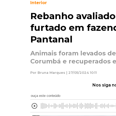
Interior
Rebanho avaliado
furtado em fazen
Pantanal
Animais foram levados de
Corumbá e recuperados 
Por Bruna Marques | 27/05/2024 10:11
Nos siga n
ouça este conteúdo