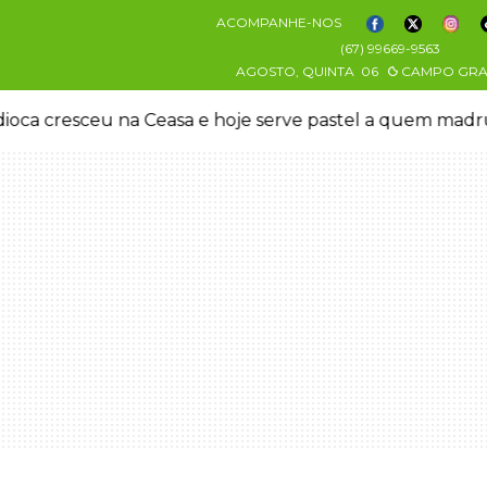
ACOMPANHE-NOS
(67) 99669-9563
AGOSTO, QUINTA
06
CAMPO GR
oca cresceu na Ceasa e hoje serve pastel a quem mad