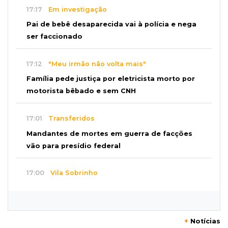
17:17
Em investigação
Pai de bebê desaparecida vai à polícia e nega
ser faccionado
17:12
"Meu irmão não volta mais"
Família pede justiça por eletricista morto por
motorista bêbado e sem CNH
17:01
Transferidos
Mandantes de mortes em guerra de facções
vão para presídio federal
17:00
Vila Sobrinho
Uno capota e Gol invade terreno em acidente
próximo à Praça do Papa
+
Notícias
16:52
De estimação