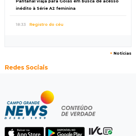
Pantanal viaja para Goiás em busca de acesso
inédito à Série A2 feminina
18:33
Registro do céu
Após chuva, despedida do "sextou" é com pôr
do sol que parece fogo
+
Notícias
18:13
Nacional
Redes Sociais
Alerta em celulares mobiliza buscas por bebê
17:58
Redução
Pantanal reduz desmatamento em 65% e
Cerrado tem queda de 11,5%
17:45
Em Corumbá
Ex-vereador preso começa briga durante
banho de sol e leva socos de detento