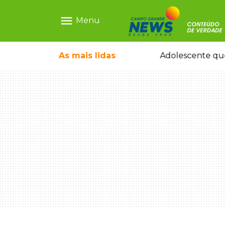
menu
Menu
pode ganhar dia oficial em MS
As mais
lidas
Adolescente que