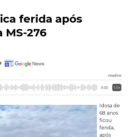
ica ferida após
a MS-276
o
readme
1.0x
0:00
Idosa de
68 anos
ficou
ferida,
após