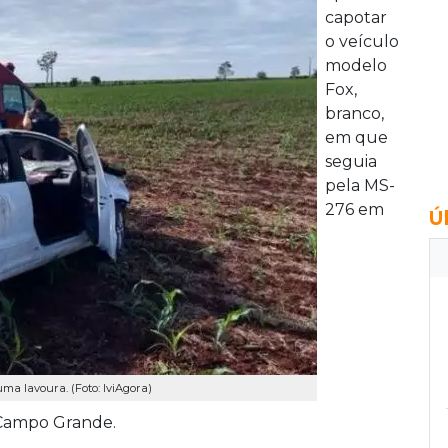
capotar
o veículo
modelo
Fox,
branco,
em que
seguia
pela MS-
276 em
Ú
ma lavoura. (Foto: IviAgora)
 Campo Grande.