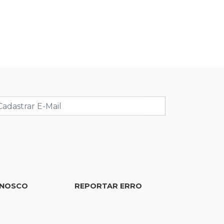
CNH
17:01
Transferidos
Mandantes de mortes em guerra de
facções vão para presídio federal
17:00
Vila Sobrinho
Uno capota e Gol invade terreno em
acidente próximo à Praça do Papa
16:52
De estimação
Pet shop é recorrente na venda de
cães "fake" e até de animais doentes
ONOSCO
REPORTAR ERRO
16:47
Adoção especial
Cachorrinho que perdeu um olho
espera por novo lar no CCZ