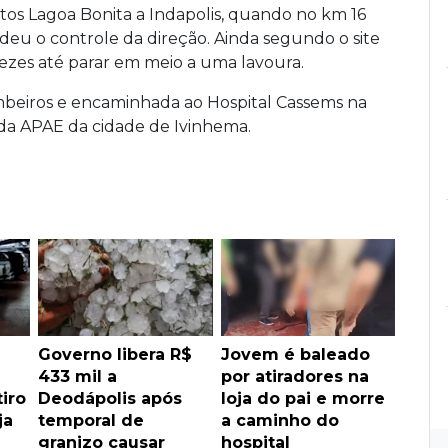
itos Lagoa Bonita a Indapolis, quando no km 16
deu o controle da direção. Ainda segundo o site
vezes até parar em meio a uma lavoura.
mbeiros e encaminhada ao Hospital Cassems na
da APAE da cidade de Ivinhema.
Governo libera R$
Jovem é baleado
433 mil a
por atiradores na
iro
Deodápolis após
loja do pai e morre
ja
temporal de
a caminho do
granizo causar
hospital