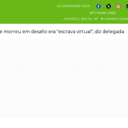
ACOMPANHE-NOS
(67) 99669-9563
AGOSTO, SEXTA
07
CAMPO GRA
 morreu em desafio era "escrava virtual", diz delegada