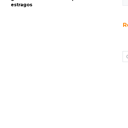
estragos
R