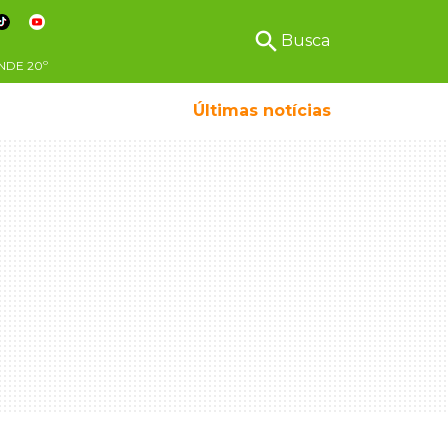
search
Busca
NDE
20º
Últimas notícias