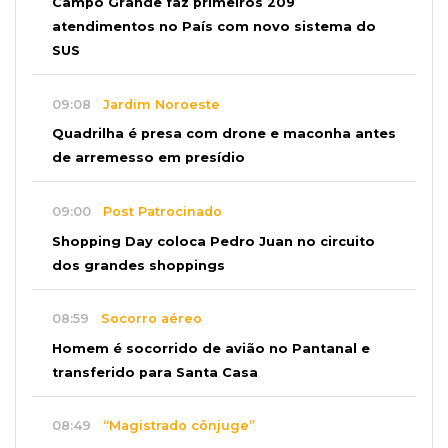
Campo Grande faz primeiros 209
atendimentos no País com novo sistema do
SUS
09:08
Jardim Noroeste
Quadrilha é presa com drone e maconha antes
de arremesso em presídio
09:00
Post Patrocinado
Shopping Day coloca Pedro Juan no circuito
dos grandes shoppings
08:59
Socorro aéreo
Homem é socorrido de avião no Pantanal e
transferido para Santa Casa
08:49
“Magistrado cônjuge”