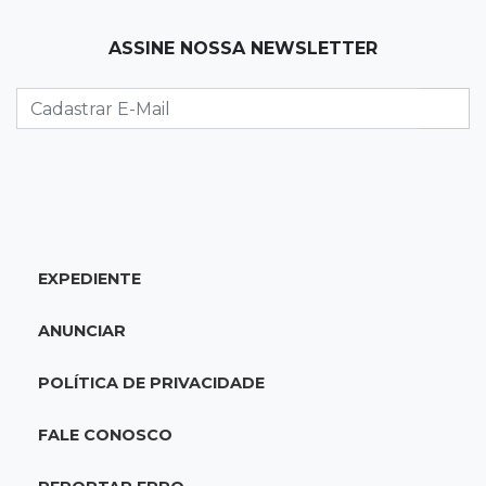
reparo em córrego
ASSINE NOSSA NEWSLETTER
08:13
Vila Popular
"Está assustado", diz advogado de garoto de
12 anos suspeito de incendiar amigo
08:07
Com Rui Barbosa
Acidente na Rua Antônio Maria Coelho causa
lentidão e interdita parte da via
EXPEDIENTE
08:00
Post Patrocinado
ANUNCIAR
Studio Jozi Costa ajuda homens a eliminar
verrugas e pintas
POLÍTICA DE PRIVACIDADE
07:52
A um clique
FALE CONOSCO
Do 1º prêmio às dívidas, jogadores relatam
como o vício tomou conta da vida