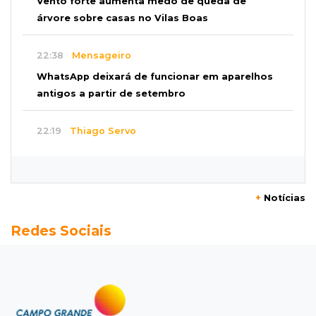
Vento forte aumenta medo de queda de
árvore sobre casas no Vilas Boas
22:38
Mensageiro
WhatsApp deixará de funcionar em aparelhos
antigos a partir de setembro
22:19
Thiago Servo
Sertanejo desiste de ação de R$ 12 milhões
por pagar pensão sem ser pai
+
Notícias
21:50
Balcão de empregos
Redes Sociais
Semana vai começar com 909 novas
oportunidades de trabalho em 114 funções
21:31
Flagrante
Motorista atinge carro parado, perde