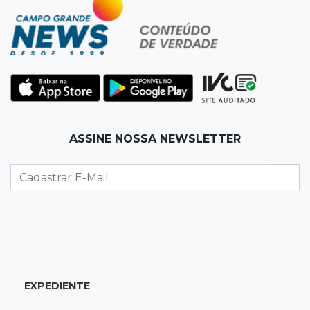
MP vai investigar adesão a programa de
transparência por prefeituras
06:30
Artigos
Quando as instituições viram estúdio
06:25
Dourados
ASSINE NOSSA NEWSLETTER
Rapaz de 19 anos morre ao bater motocicleta
em caminhão estacionado
06:12
Previsão do tempo
Instabilidade avança sobre MS nesta sexta e
nova frente fria chega no domingo
06:02
Editorial
EXPEDIENTE
As tragédias mostram que o maior perigo da
internet quase nunca está à vista