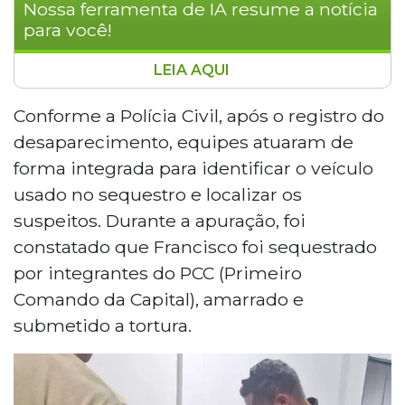
Nossa ferramenta de IA resume a notícia
para você!
LEIA AQUI
Francisco Vinicius Leoncio Barroso foi
esfaqueado 32 vezes em um tribunal do
Conforme a Polícia Civil, após o registro do
crime do PCC em Pedro Gomes, a 305 km
desaparecimento, equipes atuaram de
de Campo Grande. O crime foi transmitido
forma integrada para identificar o veículo
por videochamada a lideranças da facção.
usado no sequestro e localizar os
Sete pessoas foram presas, cinco na
suspeitos. Durante a apuração, foi
cidade e duas em Rondonópolis. Ao
menos 15 integrantes foram identificados
constatado que Francisco foi sequestrado
na região. Os suspeitos respondem por
por integrantes do PCC (Primeiro
homicídio qualificado e participação em
Comando da Capital), amarrado e
organização criminosa.
submetido a tortura.