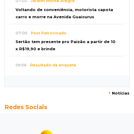
07:03
Jardim Monte Alegre
Voltando de conveniência, motorista capota
carro e morre na Avenida Guaicurus
07:00
Post Patrocinado
Sertão tem presente pro Paizão a partir de 10
x R$19,90 e brinde
06:56
Resultado da enquete
Agressores de mulher deveriam usar
tornozeleira rosa, dizem 85% dos leitores
+
Notícias
06:43
Pergunta do dia
Redes Sociais
20 anos da Lei Maria da Penha: o que ainda
precisa melhorar? Participe
06:35
Eficiência na gestão