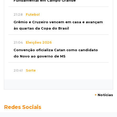
Fundamental em Campo Grande
21:28
Futebol
Grêmio e Cruzeiro vencem em casa e avançam
às quartas da Copa do Brasil
21:04
Eleições 2026
Convenção oficializa Catan como candidato
do Novo ao governo de MS
20:41
Sorte
Veja as dezenas de hoje na Dupla Sena,
Lotomania, Super Sete e mais
+
Notícias
20:20
Aviso inusitado
Redes Sociais
Com 11 gatos, morador pede fim do abandono
dos pets em frente de casa