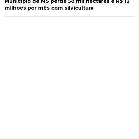
Município de MS perde 58 mil hectares e R$ 12
milhões por mês com silvicultura