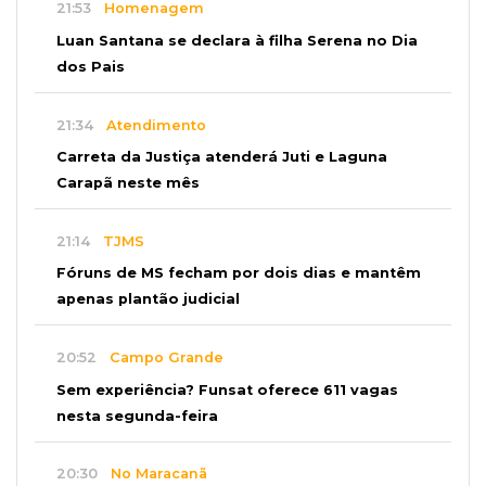
21:53
Homenagem
Luan Santana se declara à filha Serena no Dia
dos Pais
21:34
Atendimento
Carreta da Justiça atenderá Juti e Laguna
Carapã neste mês
21:14
TJMS
Fóruns de MS fecham por dois dias e mantêm
apenas plantão judicial
20:52
Campo Grande
Sem experiência? Funsat oferece 611 vagas
nesta segunda-feira
20:30
No Maracanã