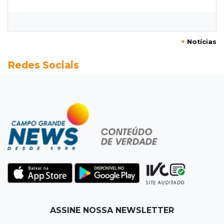
Flamengo vence Vitória por 2 a 0 e encurta
distância para o líder
+
Notícias
20:13
Empregos
Redes Sociais
Seleções em MS têm salários de até R$ 8,2 mil;
veja oportunidades
19:50
Jardim Itatiaia
Vigia é amarrado durante roubo de carro e
dois caminhões em pátio
19:35
Bragança Paulista
Corinthians vence Bragantino por 2 a 0 e sobe
para 7º no Brasileirão
19:12
Na Vila Belmiro
ASSINE NOSSA NEWSLETTER
Athletico vence Santos por 2 a 0 e mantém 3º