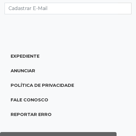
lugar no Brasileirão
18:51
Oportunidades
UEMS está com seleções para professores
com salários de até R$ 10,2 mil
EXPEDIENTE
18:33
Em 2022
Homem que ajudou a sequestrar bebê matou
ANUNCIAR
adolescente atropelada no Amazonas
POLÍTICA DE PRIVACIDADE
18:15
Nubank Parque
Palmeiras e Inter ficam no 0 a 0 pela 22ª
FALE CONOSCO
rodada do Brasileirão
REPORTAR ERRO
17:58
Gratuitas
Justiça homologa acordo para castração de