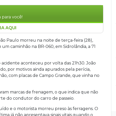
 para você!
IA AQUI
ter de frente com um caminhão na BR-060, em
a noite de terça-feira (28). João Paulo invadiu
ão Paulo morreu na noite de terça-feira (28),
lo. Não havia marcas de frenagem no asfalto. O
 um caminhão na BR-060, em Sidrolândia, a 71
O caso foi registrado como sinistro de trânsito
a vítima.
 acidente aconteceu por volta das 21h30. João
do, por motivos ainda apurados pela perícia,
minhão, com placas de Campo Grande, que vinha no
raram marcas de frenagem, o que indica que não
arte do condutor do carro de passeio.
uído e o motorista morreu preso às ferragens. O
tima já não apresentava sinais vitais quando o