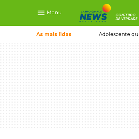
menu
Menu
durante temporal no interior
As mais
lidas
Adolescente que