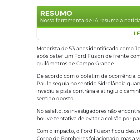
RESUMO
Nossa ferramenta de IA resume a notícia
LE
Motorista de 53 anos morreu após ba
Sidrolândia, a 71 km de Campo Grande, n
Motorista de 53 anos identificado como Jo
a pista contrária e colidiu com o veícu
após bater um Ford Fusion de frente com
caminhoneiro José sofreu lesões leves. 
quilômetros de Campo Grande.
com vítima fatal provocado pela própri
De acordo com o boletim de ocorrência, o
Paulo seguia no sentido Sidrolândia quan
invadiu a pista contrária e atingiu o ca
sentido oposto.
No asfalto, os investigadores não encont
houve tentativa de evitar a colisão por p
Com o impacto, o Ford Fusion ficou destr
Corpo de Bombeiros foi acionado, mas a ví