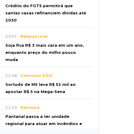
Crédito do FGTS permitirá que
santas casas refinanciem dívidas até
2030
23:07
Balança rural
Soja fica R$ 3 mais cara em um ano,
enquanto preço do milho pouco
muda
22:48
Concurso 3.041
Sortudo de MS leva R$ 52 mil ao
apostar R$ 5 na Mega-Sena
22:29
Estrutura
Pantanal passa a ter unidade
regional para atuar em incêndios e
desmate