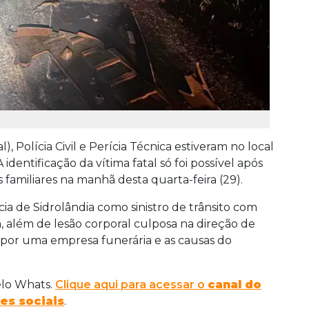
, Polícia Civil e Perícia Técnica estiveram no local
identificação da vítima fatal só foi possível após
os familiares na manhã desta quarta-feira (29).
cia de Sidrolândia como sinistro de trânsito com
a, além de lesão corporal culposa na direção de
 por uma empresa funerária e as causas do
elo Whats.
Clique aqui para acessar o
canal do
es sociais
.