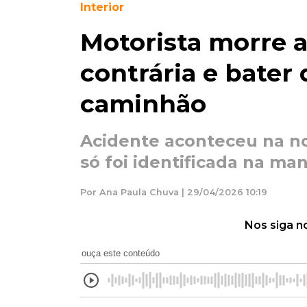
Interior
Motorista morre a
contrária e bater
caminhão
Acidente aconteceu na noi
só foi identificada na ma
Por Ana Paula Chuva | 29/04/2026 10:19
Nos siga n
ouça este conteúdo