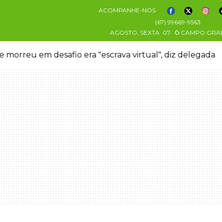
ACOMPANHE-NOS
(67) 99669-9563
AGOSTO, SEXTA
07
CAMPO GRA
 morreu em desafio era "escrava virtual", diz delegada