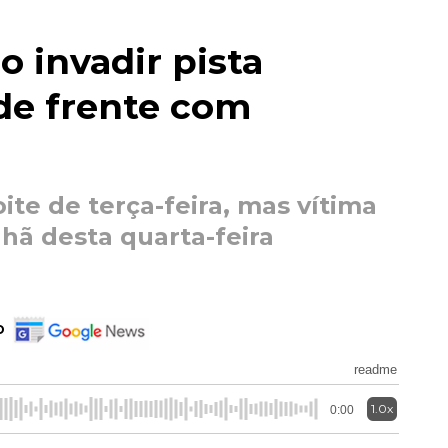
o invadir pista
 de frente com
te de terça-feira, mas vítima
nhã desta quarta-feira
o
readme
1.0x
0:00