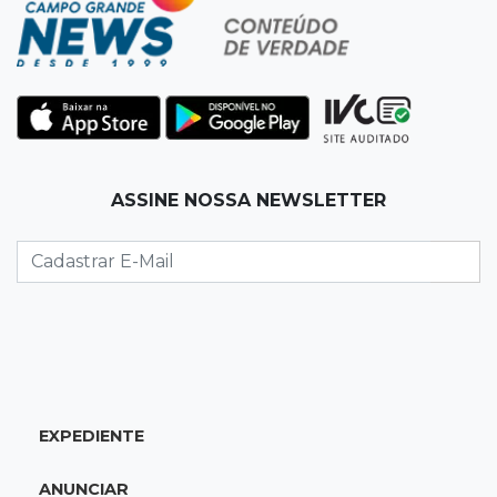
domingo de Dia dos Pais
08:30
Em Pauta
O enorme peso dos genes na obesidade
08:26
O que ficou de quem partiu
ASSINE NOSSA NEWSLETTER
Com ajuda da irmã, mãe transforma sonho
que tinha com a filha em loja
08:15
Estudo
Município de MS perde 58 mil hectares e R$ 12
milhões por mês com silvicultura
08:03
Amambai
EXPEDIENTE
Rapaz de 23 anos morre ao bater o carro em
poste de energia elétrica
ANUNCIAR