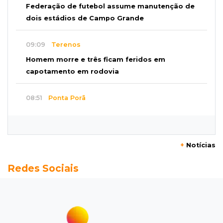
Federação de futebol assume manutenção de
dois estádios de Campo Grande
09:09
Terenos
Homem morre e três ficam feridos em
capotamento em rodovia
08:51
Ponta Porã
Discussão termina com homem morto a socos
por ex-companheiro de amiga
+
Notícias
08:45
De madrugada
Redes Sociais
Após briga, casa pega fogo duas vezes em
condomínio do Nova Lima
08:37
Agendão de partidas
Rodada do Brasileirão tem 6 jogos neste