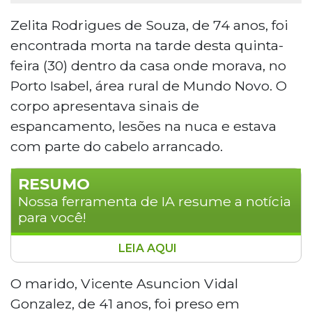
Zelita Rodrigues de Souza, de 74 anos, foi
encontrada morta na tarde desta quinta-
feira (30) dentro da casa onde morava, no
Porto Isabel, área rural de Mundo Novo. O
corpo apresentava sinais de
espancamento, lesões na nuca e estava
com parte do cabelo arrancado.
RESUMO
Nossa ferramenta de IA resume a notícia
para você!
LEIA AQUI
Zelita Rodrigues de Souza, de 74 anos, foi
encontrada morta dentro de sua casa em
O marido, Vicente Asuncion Vidal
Mundo Novo (MS). O marido, Vicente
Gonzalez, de 41 anos, foi preso em