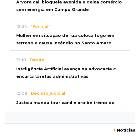
Árvore cai, bloqueia avenida e deixa comércio
sem energia em Campo Grande
12:34
"Foi mal"
Mulher em situação de rua coloca fogo em
terreno e causa incêndio no Santo Amaro
12:10
Direito
Inteligência Artificial avança na advocacia e
encurta tarefas administrativas
12:08
Decisão judicial
Justiça manda tirar canil e proíbe treino do
Choque ao lado de condomínio
11:56
Esquecidos
+
Notícias
Primeiro corpo do “cemitério de Nando”