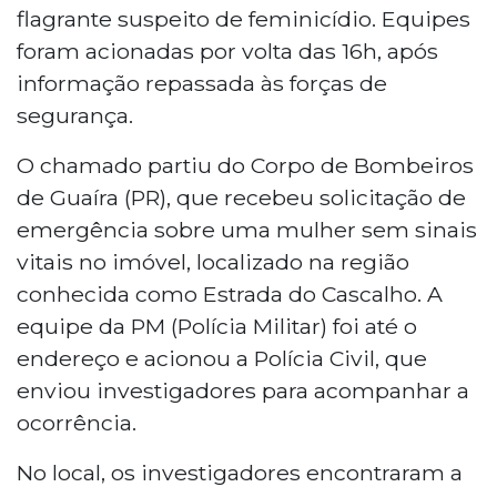
Gonzalez, de 41 anos, foi preso em
flagrante suspeito de feminicídio. Equipes
flagrante por suspeita de feminicídio. A
foram acionadas por volta das 16h, após
vítima apresentava lesões na nuca e
informação repassada às forças de
cabelo arrancado. Vizinhos relataram
histórico de brigas e consumo de álcool
segurança.
pelo casal. O corpo foi encaminhado para
O chamado partiu do Corpo de Bombeiros
exames que devem apontar a causa da
morte.
de Guaíra (PR), que recebeu solicitação de
emergência sobre uma mulher sem sinais
vitais no imóvel, localizado na região
conhecida como Estrada do Cascalho. A
equipe da PM (Polícia Militar) foi até o
endereço e acionou a Polícia Civil, que
enviou investigadores para acompanhar a
ocorrência.
No local, os investigadores encontraram a