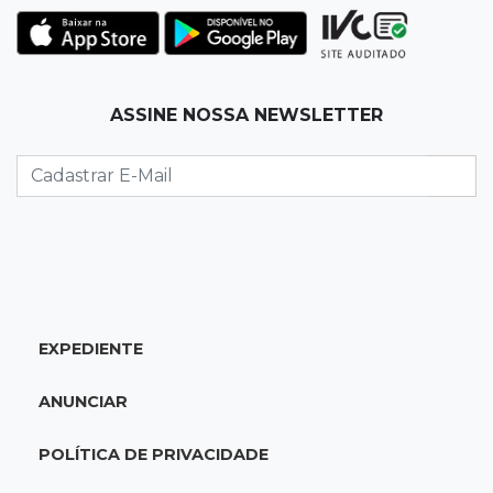
22:42
Resumão
Palmeiras e Vasco confirmam vagas nas
quartas da Copa do Brasil
ASSINE NOSSA NEWSLETTER
22:26
Eleições 2026
Eleitorado aprova teste da urna, mas diz que
colinha será "fundamental"
22:05
Sidrolândia
Briga termina com homem de 35 anos
assassinado a facadas
EXPEDIENTE
21:40
Ideb
ANUNCIAR
Escolas municipais lideram notas do Ensino
Fundamental em Campo Grande
POLÍTICA DE PRIVACIDADE