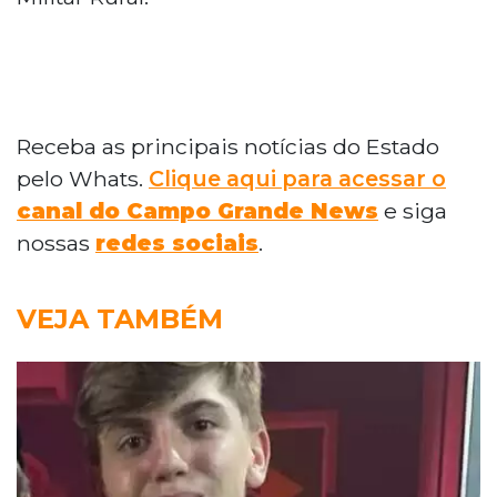
Receba as principais notícias do Estado
pelo Whats.
Clique aqui para acessar o
canal do Campo Grande News
e siga
nossas
redes sociais
.
VEJA TAMBÉM