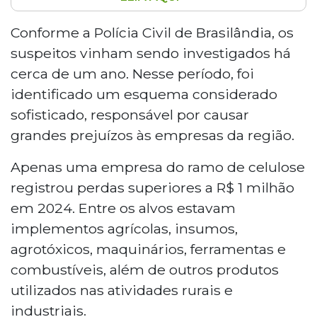
Dez pessoas foram presas durante
operação da Polícia Civil de Brasilândia
Conforme a Polícia Civil de Brasilândia, os
contra organização criminosa
suspeitos vinham sendo investigados há
especializada em furtos em propriedades
cerca de um ano. Nesse período, foi
rurais e empresas de celulose. O grupo
identificado um esquema considerado
atuava há pelo menos um ano causando
sofisticado, responsável por causar
prejuízos superiores a R$ 1 milhão. Foram
cumpridos 10 mandados de prisão e 13 de
grandes prejuízos às empresas da região.
busca e apreensão, além de apreendidos
Apenas uma empresa do ramo de celulose
22 veículos avaliados em R$ 1,5 milhão e
duas armas de fogo.
registrou perdas superiores a R$ 1 milhão
em 2024. Entre os alvos estavam
implementos agrícolas, insumos,
agrotóxicos, maquinários, ferramentas e
combustíveis, além de outros produtos
utilizados nas atividades rurais e
industriais.