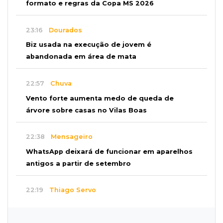
formato e regras da Copa MS 2026
23:16
Dourados
Biz usada na execução de jovem é
abandonada em área de mata
22:57
Chuva
Vento forte aumenta medo de queda de
árvore sobre casas no Vilas Boas
22:38
Mensageiro
WhatsApp deixará de funcionar em aparelhos
antigos a partir de setembro
22:19
Thiago Servo
Sertanejo desiste de ação de R$ 12 milhões
por pagar pensão sem ser pai