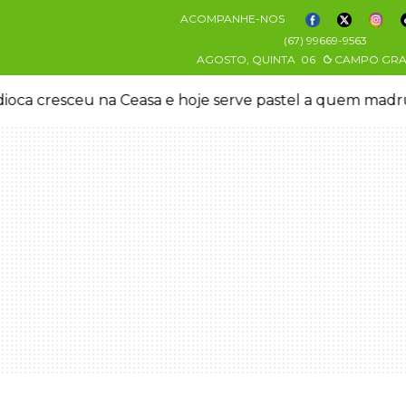
ACOMPANHE-NOS
(67) 99669-9563
AGOSTO, QUINTA
06
CAMPO GR
oca cresceu na Ceasa e hoje serve pastel a quem mad