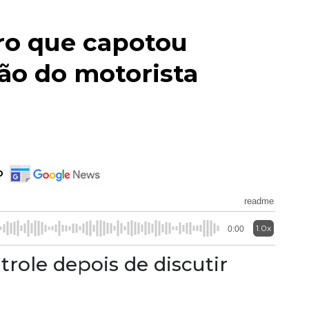
ro que capotou
ão do motorista
o
readme
1.0x
0:00
role depois de discutir