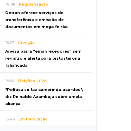
16:08
Regularização
Detran oferece serviços de
transferência e emissão de
documentos em mega feirão
15:57
Atenção
Anvisa barra “emagrecedores” sem
registro e alerta para testosterona
falsificada
15:50
Eleições 2026
"Política se faz cumprindo acordos",
diz Reinaldo Azambuja sobre ampla
aliança
15:44
Em tramitação
Projeto em MS quer barrar artistas