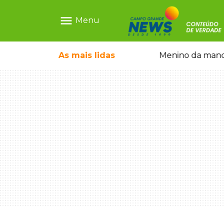
menu
Menu
ntre crianças brasileiras
As mais
lidas
Menino da mandi